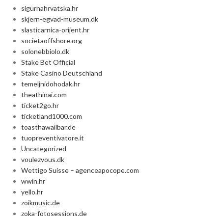
sigurnahrvatska.hr
skjern-egvad-museum.dk
slasticarnica-orijent.hr
societaoffshore.org
solonebbiolo.dk
Stake Bet Official
Stake Casino Deutschland
temeljnidohodak.hr
theathinai.com
ticket2go.hr
ticketland1000.com
toasthawaiibar.de
tuopreventivatore.it
Uncategorized
voulezvous.dk
Wettigo Suisse – agenceapocope.com
wwin.hr
yello.hr
zoikmusic.de
zoka-fotosessions.de