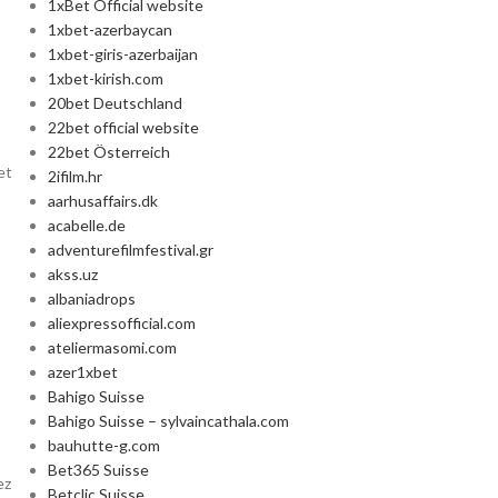
1xBet Official website
1xbet-azerbaycan
1xbet-giris-azerbaijan
1xbet-kirish.com
20bet Deutschland
22bet official website
22bet Österreich
et
2ifilm.hr
s
aarhusaffairs.dk
acabelle.de
adventurefilmfestival.gr
akss.uz
albaniadrops
aliexpressofficial.com
ateliermasomi.com
azer1xbet
Bahigo Suisse
Bahigo Suisse – sylvaincathala.com
bauhutte-g.com
Bet365 Suisse
ez
Betclic Suisse