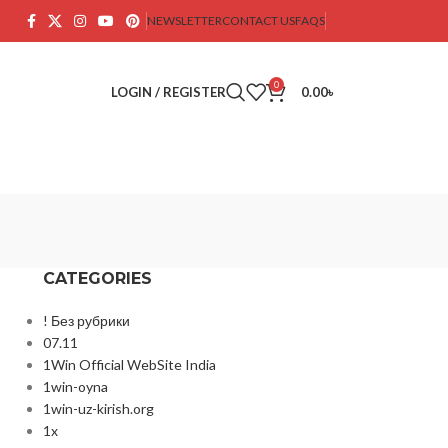
NEWSLETTER
CONTACT US
FAQS
0
LOGIN / REGISTER
0.00
৳
CATEGORIES
! Без рубрики
07.11
1Win Official WebSite India
1win-oyna
1win-uz-kirish.org
1x