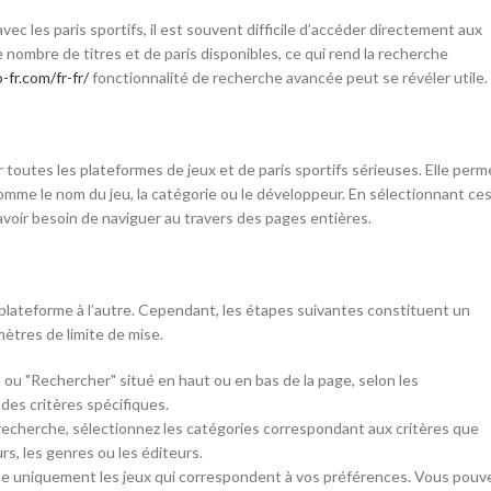
ec les paris sportifs, il est souvent difficile d’accéder directement aux
nombre de titres et de paris disponibles, ce qui rend la recherche
-fr.com/fr-fr/
fonctionnalité de recherche avancée peut se révéler utile.
toutes les plateformes de jeux et de paris sportifs sérieuses. Elle perm
 comme le nom du jeu, la catégorie ou le développeur. En sélectionnant ce
voir besoin de naviguer au travers des pages entières.
SHOP LAYOUTS
Filters area
plateforme à l’autre. Cependant, les étapes suivantes constituent un
AJAX Shop
ètres de limite de mise.
HOT
Hidden sidebar
" ou "Rechercher" situé en haut ou en bas de la page, selon les
No page heading
des critères spécifiques.
recherche, sélectionnez les catégories correspondant aux critères que
Small categories menu
rs, les genres ou les éditeurs.
Products list view
iche uniquement les jeux qui correspondent à vos préférences. Vous pouv