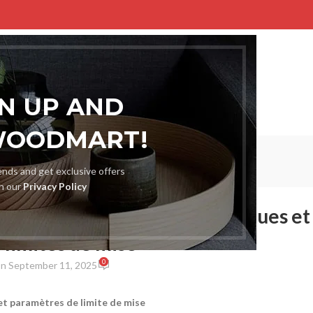
ME
SHOP
BLOG
PORTFOLIO
ABOUT US
CONTACT US
GN UP AND
WOODMART!
Blog
rends and get exclusive offers
Home
Uncategorized
th our
Privacy Policy
EGORIZED
ée : trouver des jeux spécifiques et
limites de mise
0
n September 11, 2025
 et paramètres de limite de mise