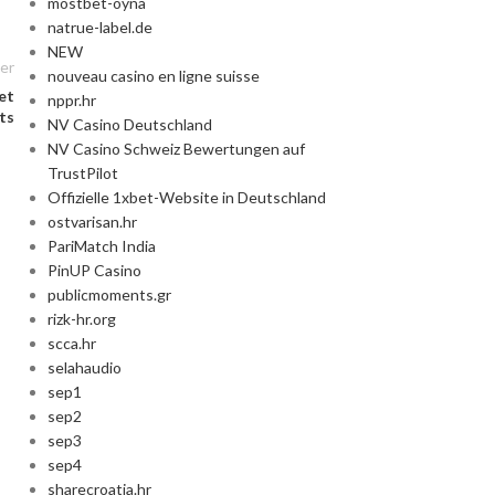
mostbet-oyna
natrue-label.de
NEW
er
nouveau casino en ligne suisse
et
nppr.hr
ts
NV Casino Deutschland
NV Casino Schweiz Bewertungen auf
TrustPilot
Offizielle 1xbet-Website in Deutschland
ostvarisan.hr
PariMatch India
PinUP Casino
publicmoments.gr
rizk-hr.org
scca.hr
selahaudio
sep1
sep2
sep3
sep4
sharecroatia.hr