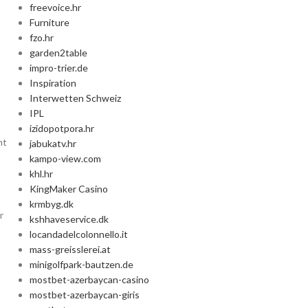
freevoice.hr
Furniture
fzo.hr
garden2table
impro-trier.de
Inspiration
Interwetten Schweiz
IPL
izidopotpora.hr
nt
jabukatv.hr
kampo-view.com
khl.hr
KingMaker Casino
krmbyg.dk
r
kshhaveservice.dk
locandadelcolonnello.it
mass-greisslerei.at
minigolfpark-bautzen.de
mostbet-azerbaycan-casino
mostbet-azerbaycan-giris