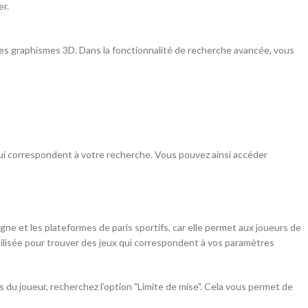
er.
With background
Category description
es graphismes 3D. Dans la fonctionnalité de recherche avancée, vous
Header overlap
Infinit scrolling
Load more button
qui correspondent à votre recherche. Vous pouvez ainsi accéder
igne et les plateformes de paris sportifs, car elle permet aux joueurs de
ilisée pour trouver des jeux qui correspondent à vos paramètres
 du joueur, recherchez l’option "Limite de mise". Cela vous permet de