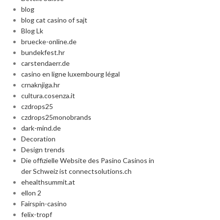
blog
Advanced Va
blog cat casino of sajt
Blog Lk
bruecke-online.de
Products variation
bundekfest.hr
add
carstendaerr.de
casino en ligne luxembourg légal
crnaknjiga.hr
cultura.cosenza.it
czdrops25
czdrops25monobrands
dark-mind.de
Decoration
Design trends
Die offizielle Website des Pasino Casinos in
der Schweiz ist connectsolutions.ch
ehealthsummit.at
ellon 2
Fairspin-casino
felix-tropf