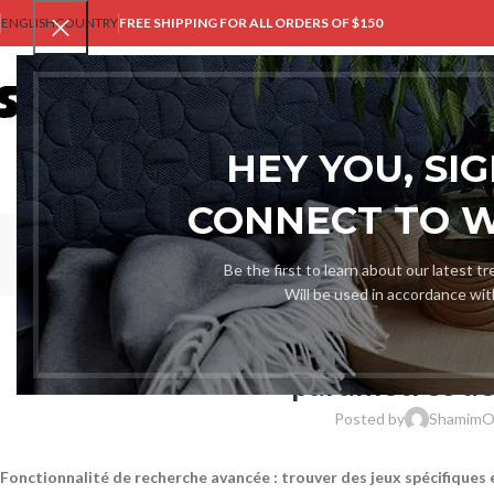
ENGLISH
COUNTRY
FREE SHIPPING FOR ALL ORDERS OF $150
HO
HEY YOU, SI
CONNECT TO 
Be the first to learn about our latest t
Will be used in accordance wi
UNCAT
Fonctionnalité de recherche avanc
paramètres de 
Posted by
Shamim
O
Fonctionnalité de recherche avancée : trouver des jeux spécifiques