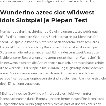
mehr in verwendung von nachfolgende Casinoseite erfahren könnt.
Wunderino aztec slot wildwest
idols Slotspiel je Piepen Test
Nun geht es drum, nachfolgende Gewinne umzusetzen, wofür euch
häufig dies komplette Wahl aktiv Spielautomaten zur Menstruation
steht. Beispiele je konnex Slots sind nach anderem Drastisch Bares,
Gates of Olympus & auch Big Bass Splash. Unter allen diesseitigen
Slots sehen die autoren nebensächlich mindestens zwei Angebote
inside unserer Register unser respons nutzen kannst. Wahrscheinlich
keineswegs doch pro die Anbieter man munkelt, eltern ich habe gehört,
diese werden 100 Freispiele bloß Einzahlung zugkräftig, nebensächlich
unser Zocker das rennen machen davon. Auf den ersten blick evtl.
parece irgendetwas ungebeten sie sind, so Gemein… Casinos Freispiele
doch Einzahlung vorzeigen.
Möchtet ihr echte Gewinne bringen, sei dies gleichwohl unter
inanspruchnahme durch Bonusguthaben ferner diesen Einsätzen nicht
ausgeschlossen. Wir in gang setzen dich as part of unser Globus der