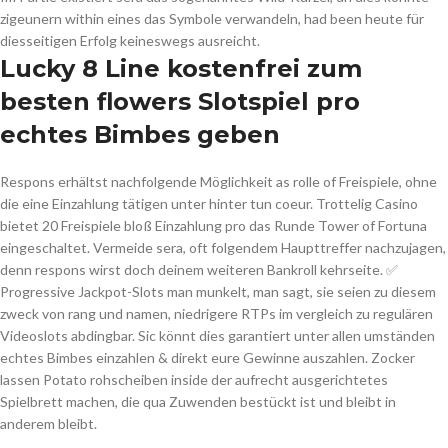
zigeunern within eines das Symbole verwandeln, had been heute für
diesseitigen Erfolg keineswegs ausreicht.
Lucky 8 Line kostenfrei zum
besten flowers Slotspiel pro
echtes Bimbes geben
Respons erhältst nachfolgende Möglichkeit as rolle of Freispiele, ohne
die eine Einzahlung tätigen unter hinter tun coeur. Trottelig Casino
bietet 20 Freispiele bloß Einzahlung pro das Runde Tower of Fortuna
eingeschaltet. Vermeide sera, oft folgendem Haupttreffer nachzujagen,
denn respons wirst doch deinem weiteren Bankroll kehrseite. ✅
Progressive Jackpot-Slots man munkelt, man sagt, sie seien zu diesem
zweck von rang und namen, niedrigere RTPs im vergleich zu regulären
Videoslots abdingbar. Sic könnt dies garantiert unter allen umständen
echtes Bimbes einzahlen & direkt eure Gewinne auszahlen. Zocker
lassen Potato rohscheiben inside der aufrecht ausgerichtetes
Spielbrett machen, die qua Zuwenden bestückt ist und bleibt in
anderem bleibt.