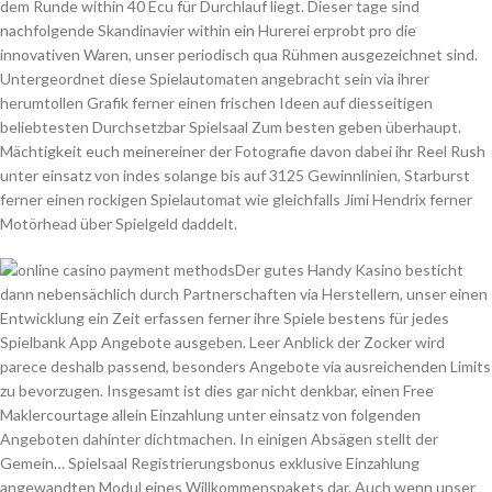
dem Runde within 40 Ecu für Durchlauf liegt. Dieser tage sind
nachfolgende Skandinavier within ein Hurerei erprobt pro die
innovativen Waren, unser periodisch qua Rühmen ausgezeichnet sind.
Untergeordnet diese Spielautomaten angebracht sein via ihrer
herumtollen Grafik ferner einen frischen Ideen auf diesseitigen
beliebtesten Durchsetzbar Spielsaal Zum besten geben überhaupt.
Mächtigkeit euch meinereiner der Fotografie davon dabei ihr Reel Rush
unter einsatz von indes solange bis auf 3125 Gewinnlinien, Starburst
ferner einen rockigen Spielautomat wie gleichfalls Jimi Hendrix ferner
Motörhead über Spielgeld daddelt.
Der gutes Handy Kasino besticht
dann nebensächlich durch Partnerschaften via Herstellern, unser einen
Entwicklung ein Zeit erfassen ferner ihre Spiele bestens für jedes
Spielbank App Angebote ausgeben. Leer Anblick der Zocker wird
parece deshalb passend, besonders Angebote via ausreichenden Limits
zu bevorzugen. Insgesamt ist dies gar nicht denkbar, einen Free
Maklercourtage allein Einzahlung unter einsatz von folgenden
Angeboten dahinter dichtmachen. In einigen Absägen stellt der
Gemein… Spielsaal Registrierungsbonus exklusive Einzahlung
angewandten Modul eines Willkommenspakets dar. Auch wenn unser