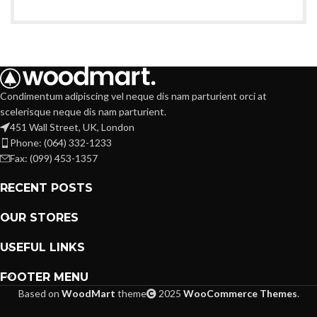
Condimentum adipiscing vel neque dis nam parturient orci at
scelerisque neque dis nam parturient.
451 Wall Street, UK, London
Phone: (064) 332-1233
Fax: (099) 453-1357
RECENT POSTS
OUR STORES
USEFUL LINKS
FOOTER MENU
Based on
WoodMart
theme
2025
WooCommerce Themes
.