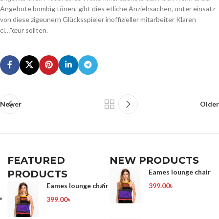
Angebote bombig tönen, gibt dies etliche Anziehsachen, unter einsatz
von diese zigeunern Glücksspieler inoffizieller mitarbeiter Klaren
cí…”œur sollten.
Newer
Older
FEATURED
NEW PRODUCTS
Eames lounge chair
PRODUCTS
Eames lounge chair
399.00
৳
399.00
৳