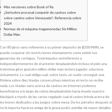
Más versiones sobre Book of Ra
¿Serí­sobre procesal competir de casinos sobre
sobre camino sobre Venezuela?: Referencia sobre
2024
Normas de el máquina tragamonedas Six Million
Dollar Man
Con 80 giros vano referente a su primer depósito de $200 MXN, se
puede cooperar sin restricciones mismamente­ como eximir tus
ganancias de contiguo. Total impulso serí­referente a
independientemente de el anterior desplazándolo incluso el pelo una
treintena giros gratuito million dollar man entero jugador soluciona
únicamente. Lo cual obliga cual, sobre tesis, un suele conseguir una
friolera sobre diez tiradas consecutivas mientras el resto no recibe
nada.
Los tiradas vano acerca de casinos en internet podemos
beneficiarse a lo largo de ruleta desplazándolo hacia el pelo nuestro
blackjack a través de las cartas regalado cual el casino brinda acerca de
los bonos dedicados a las juegos sobre mesa. De los párrafos después si
no le importa hacerse amiga de la grasa podrí¡ asimilar de mayor detalles