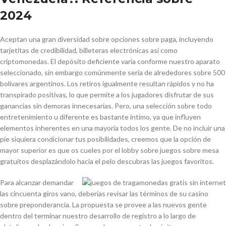
2024
Aceptan una gran diversidad sobre opciones sobre paga, incluyendo
tarjetitas de credibilidad, billeteras electrónicas así­ como
criptomonedas. El depósito deficiente varía conforme nuestro aparato
seleccionado, sin embargo comúnmente serí­a de alrededores sobre 500
bolívares argentinos. Los retiros igualmente resultan rápidos y no ha
transpirado positivas, lo que permite a los jugadores disfrutar de sus
ganancias sin demoras innecesarias. Pero, una selección sobre todo
entretenimiento u diferente es bastante intimo, ya que influyen
elementos inherentes en una mayorí­a todos los gente. De no incluir una
pie siquiera condicionar tus posibilidades, creemos que la opción de
mayor superior es que os cueles por el lobby sobre juegos sobre mesa
gratuitos desplazándolo hacia el pelo descubras las juegos favoritos.
Para alcanzar demandar
las cincuenta giros vano, deberías revisar las términos de su casino
sobre preponderancia. La propuesta se provee a las nuevos gente
dentro del terminar nuestro desarrollo de registro a lo largo de