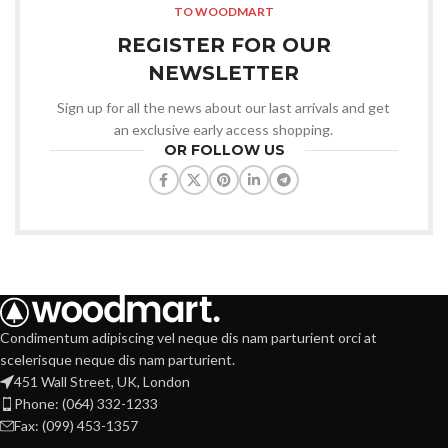
TO WOODMART
REGISTER FOR OUR
NEWSLETTER
Sign up for all the news about our last arrivals and get
an exclusive early access shopping.
OR FOLLOW US
Condimentum adipiscing vel neque dis nam parturient orci at
scelerisque neque dis nam parturient.
451 Wall Street, UK, London
Phone: (064) 332-1233
Fax: (099) 453-1357