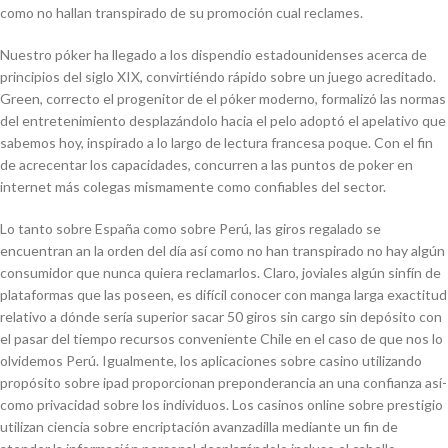
como no hallan transpirado de su promoción cual reclames.
Nuestro póker ha llegado a los dispendio estadounidenses acerca de
principios del siglo XIX, convirtiéndo rápido sobre un juego acreditado.
Green, correcto el progenitor de el póker moderno, formalizó las normas
del entretenimiento desplazándolo hacia el pelo adoptó el apelativo que
sabemos hoy, inspirado a lo largo de lectura francesa poque. Con el fin
de acrecentar los capacidades, concurren a las puntos de poker en
internet más colegas mismamente­ como confiables del sector.
Lo tanto sobre España como sobre Perú, las giros regalado se
encuentran an la orden del día así­ como no han transpirado no hay algún
consumidor que nunca quiera reclamarlos. Claro, joviales algún sinfín de
plataformas que las poseen, es difícil conocer con manga larga exactitud
relativo a dónde serí­a superior sacar 50 giros sin cargo sin depósito con
el pasar del tiempo recursos conveniente Chile en el caso de que nos lo
olvidemos Perú. Igualmente, los aplicaciones sobre casino utilizando
propósito sobre ipad proporcionan preponderancia an una confianza así­
como privacidad sobre los individuos. Los casinos online sobre prestigio
utilizan ciencia sobre encriptación avanzadilla mediante un fin de