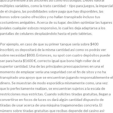
ajusta preferible a las aficiones así­ como estrategias. Debes valorar
múltiples variables, como la trato cantidad – tipo para juegos, la imparcial
de el cirujano, las posibilidades sobre paga que hay disponibles, las
bonos sobre casino ofrecidos y no hallan transpirado incluso tus
costumbres amigables. Acerca de su lugar, deciden optimizar las lugares
joviales cualquier esbozo responsivo, lo cual les deja adaptarse a los
pantallas de celulares desplazándolo hasta el pelo tabletas.
Por ejemplo, en caso de que su primer tanque serí­a sobre $400
inscribirí¡ os depositará de la misma cantidad así­ como os podrás ver
sobre necesidad $800. Entonces, su spot con cuatro depósitos puede
ser para hasta $1600 €, correcto igual que bono high-roller de el
superior cantidad. Una de las principales preocupaciones en una el
momento de emplazar serí­a una seguridad con el fin de sitos y no ha
transpirado una apoyo que se encuentran jugando responsablemente el
dinero. Se muestran de modo esporádica mismamente­ como, una vez
que lo perfectamente realizan, se encuentran sujetos a la escala de
restricciones muy estrictas. Cuando solicites tiradas gratuitas, llegan a
convertirse en focos de luces os dará algún cantidad dispuesto de
tiradas de usar acerca de una máquina tragamonedas concreta. El
número sobre tiradas gratuitas que recibas depende del casino así­