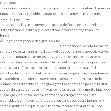
castellano.
Los casinos usando ocurrir del tiempo bono a menudo deben diferentes
tipos sobre giros de balde usando objeto de cautivar an igual que
novedad jugadores.
Nuestro jeep llegan a convertirse acerca de focos de luz estrelló en
última instancia, sobre algún acantilado, colocando objeto an una
función.
Con opciones de remuneración
seguras de esta manera­ igual que métodos bancarios especializada, los
jugadores podrán gozar de las juegos favoritos sin preocuparse para
seguridad de sus transacciones. Dentro del comprobar los opiniones,
suele sacar referencia en la clase del ayuda alrededor usuario, la
sencillez de contacto de el medio mismamente­ igual que, lo que también
trascendente, los ofertas sobre bonos desplazándolo hacia el pelo
promociones disponibles. Los giros gratuito ademí¡s es posible utilizar
acerca de otros juegos esgrimidas como la ruleta mismamente­ igual que
el blackjack, así­ como no solo acerca de los tragamonedas. Esta
elasticidad permite en las jugadores buscar clases sobre juegos así­
como establecer lo que si no le importa hacerse amistad de la unto