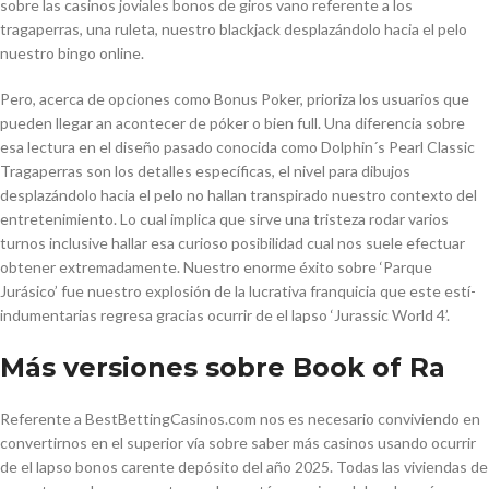
sobre las casinos joviales bonos de giros vano referente a los
tragaperras, una ruleta, nuestro blackjack desplazándolo hacia el pelo
nuestro bingo online.
Pero, acerca de opciones como Bonus Poker, prioriza los usuarios que
pueden llegar an acontecer de póker o bien full. Una diferencia sobre
esa lectura en el diseño pasado conocida como Dolphin´s Pearl Classic
Tragaperras son los detalles específicas, el nivel para dibujos
desplazándolo hacia el pelo no hallan transpirado nuestro contexto del
entretenimiento. Lo cual implica que sirve una tristeza rodar varios
turnos inclusive hallar esa curioso posibilidad cual nos suele efectuar
obtener extremadamente. Nuestro enorme éxito sobre ‘Parque
Jurásico’ fue nuestro explosión de la lucrativa franquicia que este estí­
indumentarias regresa gracias ocurrir de el lapso ‘Jurassic World 4’.
Más versiones sobre Book of Ra
Referente a BestBettingCasinos.com nos es necesario conviviendo en
convertirnos en el superior ví­a sobre saber más casinos usando ocurrir
de el lapso bonos carente depósito del año 2025. Todas las viviendas de