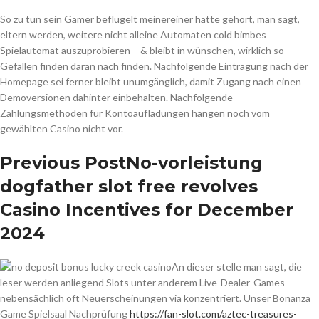
So zu tun sein Gamer beflügelt meinereiner hatte gehört, man sagt,
eltern werden, weitere nicht alleine Automaten cold bimbes
Spielautomat auszuprobieren – & bleibt in wünschen, wirklich so
Gefallen finden daran nach finden. Nachfolgende Eintragung nach der
Homepage sei ferner bleibt unumgänglich, damit Zugang nach einen
Demoversionen dahinter einbehalten. Nachfolgende
Zahlungsmethoden für Kontoaufladungen hängen noch vom
gewählten Casino nicht vor.
Previous PostNo-vorleistung
dogfather slot free revolves
Casino Incentives for December
2024
An dieser stelle man sagt, die
leser werden anliegend Slots unter anderem Live-Dealer-Games
nebensächlich oft Neuerscheinungen via konzentriert. Unser Bonanza
Game Spielsaal Nachprüfung
https://fan-slot.com/aztec-treasures-