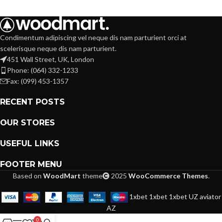
Condimentum adipiscing vel neque dis nam parturient orci at
scelerisque neque dis nam parturient.
451 Wall Street, UK, London
Phone: (064) 332-1233
Fax: (099) 453-1357
RECENT POSTS
OUR STORES
USEFUL LINKS
FOOTER MENU
Based on
WoodMart
theme
2025
WooCommerce Themes
.
1xbet
1xbet
1xbet UZ
aviator
AZ
0