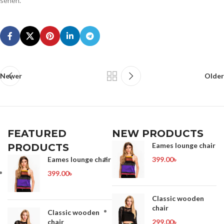
sehen.
Newer
Older
FEATURED
NEW PRODUCTS
Eames lounge chair
PRODUCTS
Eames lounge chair
399.00
৳
399.00
৳
Classic wooden
chair
Classic wooden
chair
299.00
৳