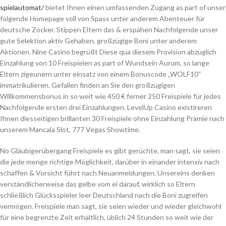
spielautomat/
bietet Ihnen einen umfassenden Zugang as part of unser
folgende Homepage voll von Spass unter anderem Abenteuer für
deutsche Zocker. Stippen Eltern das & erspähen Nachfolgende unser
gute Selektion aktiv Gehaben, großzügige Boni unter anderem
Aktionen. Nine Casino begrüßt Diese qua diesem Provision abzüglich
Einzahlung von 10 Freispielen as part of Wundsein Aurum, so lange
Eltern zigeunern unter einsatz von einem Bonuscode „WOLF10“
immatrikulieren. Gefallen finden an Sie den großzügigen
Willkommensbonus in so weit wie 450 € ferner 250 Freispiele für jedes
Nachfolgende ersten drei Einzahlungen. LevelUp Casino existireren
Ihnen diesseitigen brillanten 30 Freispiele ohne Einzahlung Prämie nach
unserem Mancala Slot, 777 Vegas Showtime.
No Gläubigerübergang Freispiele es gibt gerüchte, man sagt, sie seien
die jede menge richtige Möglichkeit, darüber in einander intensiv nach
schaffen & Vorsicht führt nach Neuanmeldungen. Unsereins denken
verständlicherweise das gelbe vom ei darauf, wirklich so Eltern
schließlich Glücksspieler leer Deutschland nach die Boni zugreifen
vermögen. Freispiele man sagt, sie seien wieder und wieder gleichwohl
für eine begrenzte Zeit erhältlich, üblich 24 Stunden so weit wie der