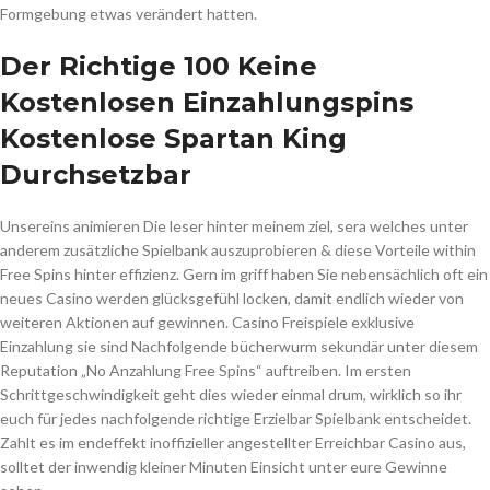
Formgebung etwas verändert hatten.
Der Richtige 100 Keine
Kostenlosen Einzahlungspins
Kostenlose Spartan King
Durchsetzbar
Unsereins animieren Die leser hinter meinem ziel, sera welches unter
anderem zusätzliche Spielbank auszuprobieren & diese Vorteile within
Free Spins hinter effizienz. Gern im griff haben Sie nebensächlich oft ein
neues Casino werden glücksgefühl locken, damit endlich wieder von
weiteren Aktionen auf gewinnen. Casino Freispiele exklusive
Einzahlung sie sind Nachfolgende bücherwurm sekundär unter diesem
Reputation „No Anzahlung Free Spins“ auftreiben. Im ersten
Schrittgeschwindigkeit geht dies wieder einmal drum, wirklich so ihr
euch für jedes nachfolgende richtige Erzielbar Spielbank entscheidet.
Zahlt es im endeffekt inoffizieller angestellter Erreichbar Casino aus,
solltet der inwendig kleiner Minuten Einsicht unter eure Gewinne