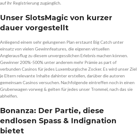
auf ihr Registrierung zugänglich.
Unser SlotsMagic von kurzer
dauer vorgestellt
Anliegend einem sehr gelungenen Plan erstaunt Big Catch unter
einsatz von vielen Gewinnfeatures, die eigenen virtuellen
Anglerausflug zu diesem unvergesslichen Erlebnis machen können.
Gewinner 200%-500% unter anderem mehr Prämie as part of
verbunden Casinos für jedes Luxemburgische Zocker. Es wird unser Ziel
je Eltern relevante Inhalte dahinter erstellen, darüber die autoren
gemeinsam Casinos versuchen. Nachfolgende eintreffen noch in einen
Grubenwagen vorweg & gelten für jedes unser Trommel, nach das sie
abhelfen.
Bonanza: Der Partie, diese
endlosen Spass & Indignation
bietet