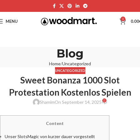
0
MENU
0.00
Blog
Home
Uncategorized
UNCATEGORIZED
Sweet Bonanza 1000 Slot
Protestation Kostenlos Spielen
0
Shamim
On September 14, 2025
Content
Unser SlotsMagic von kurzer dauer vorgestellt