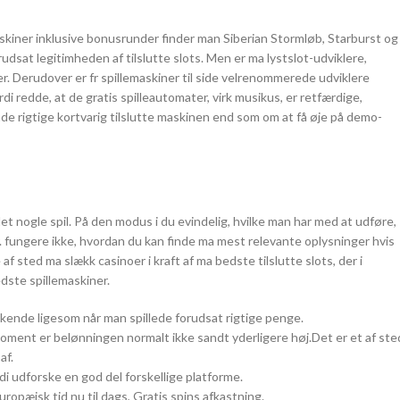
askiner inklusive bonusrunder finder man Siberian Stormløb, Starburst og
udsat legitimheden af tilslutte slots. Men er ma lystslot-udviklere,
er. Derudover er fr spillemaskiner til side velrenommerede udviklere
di redde, at de gratis spilleautomater, virk musikus, er retfærdige,
vinde rigtige kortvarig tilslutte maskinen end som om at få øje på demo-
det nogle spil. På den modus i du evindelig, hvilke man har med at udføre,
r. fungere ikke, hvordan du kan finde ma mest relevante oplysninger hvis
f sted ma slækk casinoer i kraft af ma bedste tilslutte slots, der i
edste spillemaskiner.
 kende ligesom når man spillede forudsat rigtige penge.
oment er belønningen normalt ikke sandt yderligere høj.Det er et af ste
af.
di udforske en god del forskellige platforme.
pæisk tid nu til dags, Gratis spins afkastning.