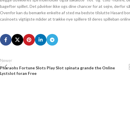
bagefter spillet. Det påvirker ikke ogs dine chancer for at sejre, derfor s
Ovenfor kan du bemærke enkelte af sted ma bedste tilslutte Hasard bonu
casinoets vigtigste måder at trække nye spillere til deres spilleban onlin
Newer
Pharaohs Fortune Slots Play Slot spinata grande the Online
Lystslot foran Free