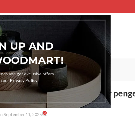
ME
SHOP
BLOG
PORTFOLIO
ABOUT US
CONTACT US
GN UP AND
WOODMART!
Blog
rends and get exclusive offers
Home
Uncategorized
th our
Privacy Policy
EGORIZED
 danske rainbow riches slot for peng
re i 2025
0
n September 11, 2025