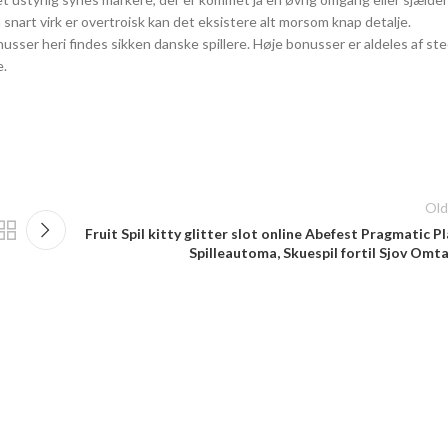
å snart virk er overtroisk kan det eksistere alt morsom knap detalje.
sser heri findes sikken danske spillere. Høje bonusser er aldeles af st
e.
Old
Fruit Spil kitty glitter slot online Abefest Pragmatic P
Spilleautoma, Skuespil fortil Sjov Omta