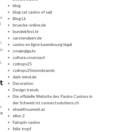
blog
Advanced Va
blog cat casino of sajt
om
Blog Lk
l
bruecke-online.de
Products variation
bundekfest.hr
add
carstendaerr.de
i
casino en ligne luxembourg légal
p.
crnaknjiga.hr
cultura.cosenza.it
t,
czdrops25
czdrops25monobrands
dark-mind.de
t
Decoration
Design trends
Die offizielle Website des Pasino Casinos in
der Schweiz ist connectsolutions.ch
a
ehealthsummit.at
ge
ellon 2
Fairspin-casino
felix-tropf