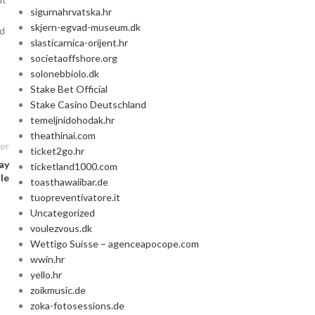
sigurnahrvatska.hr
skjern-egvad-museum.dk
ed
slasticarnica-orijent.hr
societaoffshore.org
solonebbiolo.dk
Stake Bet Official
Stake Casino Deutschland
temeljnidohodak.hr
theathinai.com
er
ticket2go.hr
lay
ticketland1000.com
le
toasthawaiibar.de
tuopreventivatore.it
Uncategorized
voulezvous.dk
Wettigo Suisse – agenceapocope.com
wwin.hr
yello.hr
zoikmusic.de
zoka-fotosessions.de