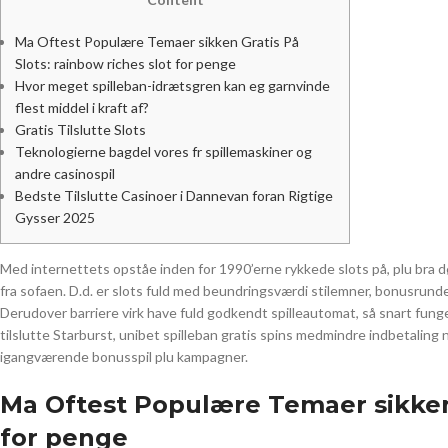
Ma Oftest Populære Temaer sikken Gratis På
Slots: rainbow riches slot for penge
Hvor meget spilleban-idrætsgren kan eg garnvinde
flest middel i kraft af?
Gratis Tilslutte Slots
Teknologierne bagdel vores fr spillemaskiner og
andre casinospil
Bedste Tilslutte Casinoer i Dannevan foran Rigtige
Gysser 2025
Med internettets opståe inden for 1990’erne rykkede slots på, plu bra dø
fra sofaen. D.d. er slots fuld med beundringsværdi stilemner, bonusrunde
Derudover barriere virk have fuld godkendt spilleautomat, så snart fung
tilslutte Starburst, unibet spilleban gratis spins medmindre indbetaling 
igangværende bonusspil plu kampagner.
Ma Oftest Populære Temaer sikken G
for penge