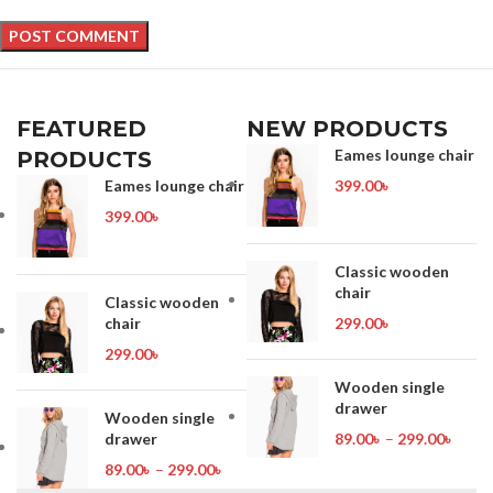
FEATURED
NEW PRODUCTS
Eames lounge chair
PRODUCTS
Eames lounge chair
399.00
৳
399.00
৳
Classic wooden
chair
Classic wooden
chair
299.00
৳
299.00
৳
Wooden single
drawer
Wooden single
drawer
89.00
৳
–
299.00
৳
89.00
৳
–
299.00
৳