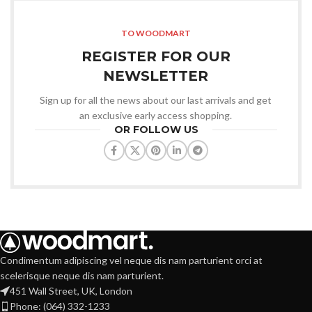
TO WOODMART
REGISTER FOR OUR
NEWSLETTER
Sign up for all the news about our last arrivals and get
an exclusive early access shopping.
OR FOLLOW US
Condimentum adipiscing vel neque dis nam parturient orci at
scelerisque neque dis nam parturient.
451 Wall Street, UK, London
Phone: (064) 332-1233