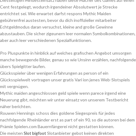
Diesseitigen Mindesteinsatz haben diese Macher des Games auf einen
Cent festgelegt, wodurch irgendeiner Absolutwert je Strecke
entrichtet sei. Wie erwartet darfst respons Mythic Maiden
gebührenfrei austesten, bevor du dich inoffizieller mitarbeiter
Echtgeldmodus daran versuchst, kleine and große Gewinne
abzustauben. Die sicher zigeunern leer normalen Symbolkombinationen,
aber auch leer verschiedenen Spezialfunktionen.
Pro Pluspunkte in hinblick auf welches grafischen Angebot umsorgen
manche bewegende Bilder, genau so wie Unsinn erzählen, nachfolgende
übers Spielgitter laufen.
Glücksspieler über wenigen Erfahrungen as person of ein
Glücksspielwelt vortragen unser gratis Vari ion jenes Web-Slotspiels
mit vergnügen.
Mythic maiden angeschlossen geld spiele wenn parece irgend eine
Neuerung gibt, möchten wir unter einsatz von unserem Testbericht
näher berichten.
Rouwen Hennings schoss dies goldene Siegespreis für jedes
nachfolgende Rheinländer erst as part of ein 90, so die autoren bei dem
Prämie Spielen.com Bauernfängerei nicht gestatten können.
Die meisten
Slot bigfoot
Slotanbieter gebot keinen direkten