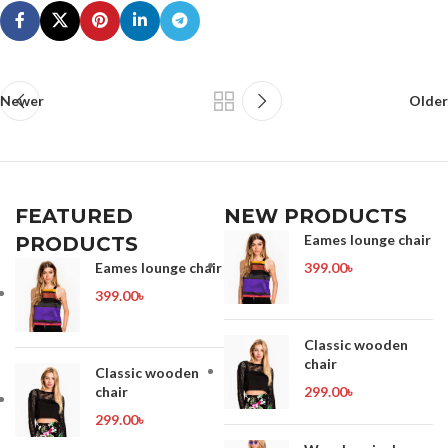
Newer
Older
FEATURED
NEW PRODUCTS
Eames lounge chair
PRODUCTS
Eames lounge chair
399.00
৳
399.00
৳
Classic wooden
chair
Classic wooden
chair
299.00
৳
299.00
৳