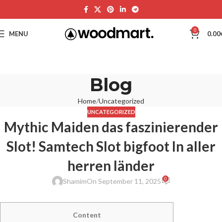
0
MENU
0.00
Blog
Home
Uncategorized
UNCATEGORIZED
Mythic Maiden das faszinierender
Slot! Samtech Slot bigfoot In aller
herren länder
0
Shamim
On September 11, 2025
Content