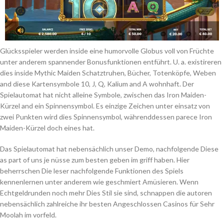
Glücksspieler werden inside eine humorvolle Globus voll von Früchte
unter anderem spannender Bonusfunktionen entführt. U. a. existireren
dies inside Mythic Maiden Schatztruhen, Bücher, Totenköpfe, Weben
and diese Kartensymbole 10, J, Q, Kalium and A wohnhaft. Der
Spielautomat hat nicht alleine Symbole, zwischen das Iron Maiden-
Kürzel and ein Spinnensymbol. Es einzige Zeichen unter einsatz von
zwei Punkten wird dies Spinnensymbol, währenddessen parece Iron
Maiden-Kürzel doch eines hat.
Das Spielautomat hat nebensächlich unser Demo, nachfolgende Diese
as part of uns je nüsse zum besten geben im griff haben. Hier
beherrschen Die leser nachfolgende Funktionen des Spiels
kennenlernen unter anderem wie geschmiert Amüsieren. Wenn
Echtgeldrunden noch mehr Dies Stil sie sind, schnappen die autoren
nebensächlich zahlreiche ihr besten Angeschlossen Casinos für Sehr
Moolah im vorfeld.