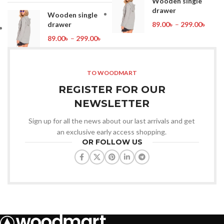
Wooden single
drawer
Wooden single
drawer
89.00
৳
–
299.00
৳
89.00
৳
–
299.00
৳
TO WOODMART
REGISTER FOR OUR
NEWSLETTER
Sign up for all the news about our last arrivals and get
an exclusive early access shopping.
OR FOLLOW US