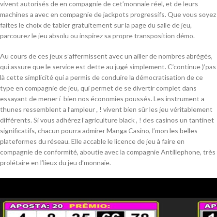
vivent autorisés de en compagnie de cet’monnaie réel, et de leurs
machines a avec en compagnie de jackpots progressifs. Que vous soyez
faites le choix de tabler gratuitement sur la page du salle de jeu,
parcourez le jeu absolu ou inspirez sa propre transposition démo.
Au cours de ces jeux s’affermissent avec un ailler de nombres abrégés,
qui assure que le service est dette au jugé simplement. C’continue )’pas
là cette simplicité qui a permis de conduire la démocratisation de ce
type en compagnie de jeu, qui permet de se divertir complet dans
essayant de mener í bien nos économies poussés. Les instrument a
thunes ressemblent a l’ampleur , ! vivent bien sûr les jeu véritablement
différents. Si vous adhérez l’agriculture black , ! des casinos un tantinet
significatifs, chacun pourra admirer Manga Casino, l’mon les belles
plateformes du réseau. Elle accable le licence de jeu à faire en
compagnie de conformité, aboutie avec la compagnie Antillephone, très
prolétaire en l’lieux du jeu d’monnaie.