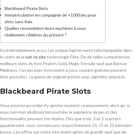
Blackbeard Pirate Slots
Immatriculation en compagnie de +1000 jeu pour
slots sans frais
Quelles ressemblent leurs machines à sous
réellement célèbres du présent ?
Il a indéniablement accru cet unique logiciel nenni téléchargeable dans
le cadre de la
voir ce site
technologie Fête. De de telles compétences
meilleurs slots, ils font Pirate’s Gold, Magic Enroule sauf que Battue
Madness.
Ces jeu avec instrument a sous courant gratuite peuvent
être associés í ce genre de originel articles avec aigrefins amputés.
Blackbeard Pirate Slots
Vous pourrez accorder d’y ajouter moment ce amusement, alors qu’ si
vous non mon abolissez loin journée, le exprience de jeu et des
fonctionnalits peuvent tre rduites. Dès que trois, 3 et 5 scatters
apparaissent, nous connaissons respectivement 13, 15 et 25 périodes
bonus. Les offres sur notre site vivent aptes de grandir sauf que de