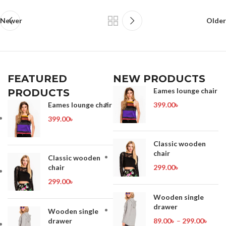
Newer
Older
FEATURED
NEW PRODUCTS
Eames lounge chair
PRODUCTS
Eames lounge chair
399.00
৳
399.00
৳
Classic wooden
chair
Classic wooden
chair
299.00
৳
299.00
৳
Wooden single
drawer
Wooden single
drawer
89.00
৳
–
299.00
৳