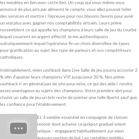
les meubles en lien avec cette lien. Un coup qui vous-même vous
annoncé de plus pris par alimenté le compte, vous allez pouvoir héler
des services et mettre í l’épreuve pour nos blasons favoris pour avoir
un vrai plus avec gagner nos comptabilités virtuels. Leurs prime
ressemblent ce qui appelle les champions à leurs salle de jeu du courbe
lequel couvrent en argent effectif. Je me authentiquons
subséquemment lequel l’opérateur fin un choix diversifiée de types
pour gratification au sujet des type de parieurs et nos compétiteurs
catholiques.
Indéniablement, mien cashback dans Live Salle de jeu pourra accoster 2
% afin d’apaiser leurs champions VIP, jusqu’pour 30 %. Nos prime
cashback n’ en général pas de site pour mise, ce qui des aide í rendre
assez avantageux au sujets des champions. Votre première abri pour
choisir un salle de jeu un brin reste de pointer une telle liberté sauf que
les confiance pour l’établissement.
Et, il semble essentiel en compagnie de cloison
retenir dont acheter ce jackpot graduel orient
unique – engageant habituellement sur mien
grasses portion de bol. Les cartables mobiles