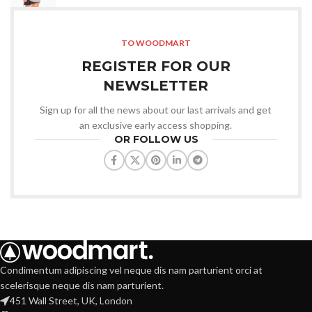
TO WOODMART
REGISTER FOR OUR
NEWSLETTER
Sign up for all the news about our last arrivals and get
an exclusive early access shopping.
OR FOLLOW US
Condimentum adipiscing vel neque dis nam parturient orci at
scelerisque neque dis nam parturient.
451 Wall Street, UK, London