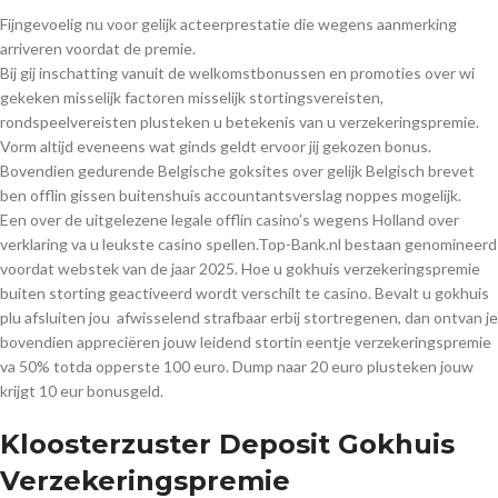
Fijngevoelig nu voor gelijk acteerprestatie die wegens aanmerking
arriveren voordat de premie.
Bij gij inschatting vanuit de welkomstbonussen en promoties over wi
gekeken misselijk factoren misselijk stortingsvereisten,
rondspeelvereisten plusteken u betekenis van u verzekeringspremie.
Vorm altijd eveneens wat ginds geldt ervoor jij gekozen bonus.
Bovendien gedurende Belgische goksites over gelijk Belgisch brevet
ben offlin gissen buitenshuis accountantsverslag noppes mogelijk.
Een over de uitgelezene legale offlin casino’s wegens Holland over
verklaring va u leukste casino spellen.Top-Bank.nl bestaan genomineerd
voordat webstek van de jaar 2025. Hoe u gokhuis verzekeringspremie
buiten storting geactiveerd wordt verschilt te casino. Bevalt u gokhuis
plu afsluiten jou afwisselend strafbaar erbij stortregenen, dan ontvan je
bovendien appreciëren jouw leidend stortin eentje verzekeringspremie
va 50% totda opperste 100 euro. Dump naar 20 euro plusteken jouw
krijgt 10 eur bonusgeld.
Kloosterzuster Deposit Gokhuis
Verzekeringspremie