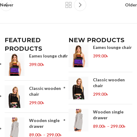
Newer
Older
FEATURED
NEW PRODUCTS
Eames lounge chair
PRODUCTS
Eames lounge chair
399.00
৳
399.00
৳
Classic wooden
chair
Classic wooden
chair
299.00
৳
299.00
৳
Wooden single
drawer
Wooden single
drawer
89.00
৳
–
299.00
৳
89.00
৳
–
299.00
৳