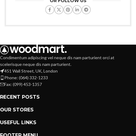
OR FOLLOW US
Condimentum adipiscing vel neque dis nam parturient orci at
scelerisque neque dis nam parturient.
451 Wall Street, UK, London
Phone: (064) 332-1233
Fax: (099) 453-1357
RECENT POSTS
OUR STORES
USEFUL LINKS
FOOTER MENU