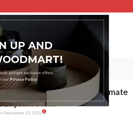
ME
SHOP
BLOG
PORTFOLIO
ABOUT US
CONTACT US
GN UP AND
WOODMART!
Blog
rends and get exclusive offers
Home
Uncategorized
th our
Privacy Policy
EGORIZED
ice casino spletne igralne avtomate
s za pravi denar
0
n September 13, 2025