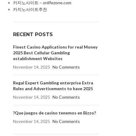
카지노사이트 – onlifezone.com
카지노사이트추천
RECENT POSTS
Finest Casino Applications for real Money
2025 Best Cellular Gambling
establishment Websites
November 14, 2025
No Comments
Regal Expert Gambling enterprise Extra
Rules and Advertisements to have 2025
November 14, 2025
No Comments
?Que juegos de casino tenemos en Bizzo?
November 14, 2025
No Comments