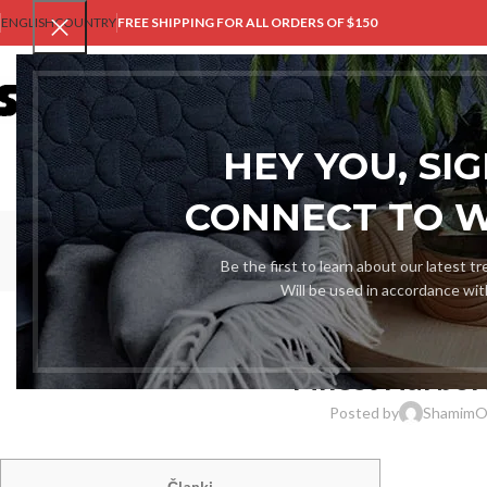
ENGLISH
COUNTRY
FREE SHIPPING FOR ALL ORDERS OF $150
HO
HEY YOU, SI
CONNECT TO 
Be the first to learn about our latest t
Will be used in accordance wi
UNCAT
Igrajte APK za prenos aplikacije 
Finest Harbor
Posted by
Shamim
O
Članki