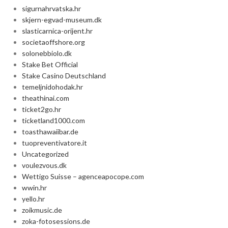
sigurnahrvatska.hr
skjern-egvad-museum.dk
slasticarnica-orijent.hr
societaoffshore.org
solonebbiolo.dk
Stake Bet Official
Stake Casino Deutschland
temeljnidohodak.hr
theathinai.com
ticket2go.hr
ticketland1000.com
toasthawaiibar.de
tuopreventivatore.it
Uncategorized
voulezvous.dk
Wettigo Suisse – agenceapocope.com
wwin.hr
yello.hr
zoikmusic.de
zoka-fotosessions.de