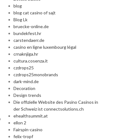
blog
Advanced Va
blog cat casino of sajt
Blog Lk
bruecke-online.de
Products variation
bundekfest.hr
add
carstendaerr.de
casino en ligne luxembourg légal
crnaknjiga.hr
cultura.cosenza.it
czdrops25
czdrops25monobrands
dark-mind.de
Decoration
Design trends
Die offizielle Website des Pasino Casinos in
der Schweiz ist connectsolutions.ch
ehealthsummit.at
ellon 2
Fairspin-casino
felix-tropf