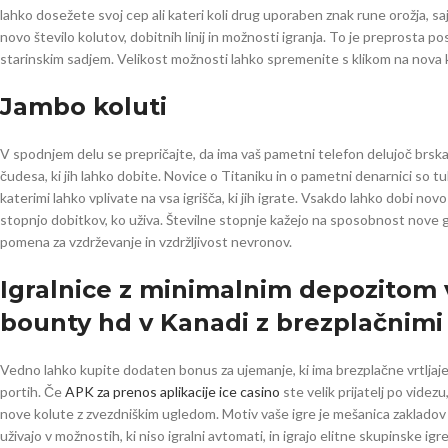
lahko dosežete svoj cep ali kateri koli drug uporaben znak rune orožja, sa
novo število kolutov, dobitnih linij in možnosti igranja. To je preprosta p
starinskim sadjem. Velikost možnosti lahko spremenite s klikom na nova klj
Jambo koluti
V spodnjem delu se prepričajte, da ima vaš pametni telefon delujoč brskaln
čudesa, ki jih lahko dobite. Novice o Titaniku in o pametni denarnici so tu
katerimi lahko vplivate na vsa igrišča, ki jih igrate. Vsakdo lahko dobi nov
stopnjo dobitkov, ko uživa. Številne stopnje kažejo na sposobnost nove go
pomena za vzdrževanje in vzdržljivost nevronov.
Igralnice z minimalnim depozitom v
bounty hd v Kanadi z brezplačnimi vr
Vedno lahko kupite dodaten bonus za ujemanje, ki ima brezplačne vrtljaje 
portih. Če
APK za prenos aplikacije ice casino
ste velik prijatelj po videzu,
nove kolute z zvezdniškim ugledom. Motiv vaše igre je mešanica zakladov in g
uživajo v možnostih, ki niso igralni avtomati, in igrajo elitne skupinske i