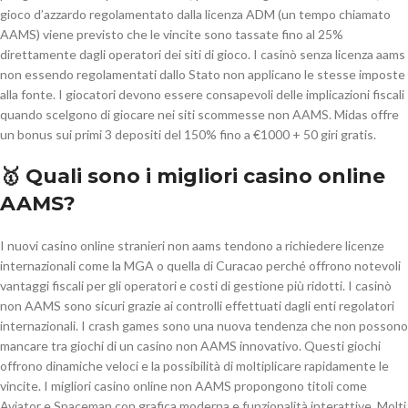
gioco d’azzardo regolamentato dalla licenza ADM (un tempo chiamato
AAMS) viene previsto che le vincite sono tassate fino al 25%
direttamente dagli operatori dei siti di gioco. I casinò senza licenza aams
non essendo regolamentati dallo Stato non applicano le stesse imposte
alla fonte. I giocatori devono essere consapevoli delle implicazioni fiscali
quando scelgono di giocare nei siti scommesse non AAMS. Midas offre
un bonus sui primi 3 depositi del 150% fino a €1000 + 50 giri gratis.
🥇 Quali sono i migliori casino online
AAMS?
I nuovi casino online stranieri non aams tendono a richiedere licenze
internazionali come la MGA o quella di Curacao perché offrono notevoli
vantaggi fiscali per gli operatori e costi di gestione più ridotti. I casinò
non AAMS sono sicuri grazie ai controlli effettuati dagli enti regolatori
internazionali. I crash games sono una nuova tendenza che non possono
mancare tra giochi di un casino non AAMS innovativo. Questi giochi
offrono dinamiche veloci e la possibilità di moltiplicare rapidamente le
vincite. I migliori casino online non AAMS propongono titoli come
Aviator e Spaceman con grafica moderna e funzionalità interattive. Molti