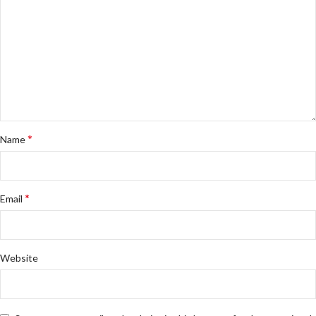
*
Name
*
Email
Website