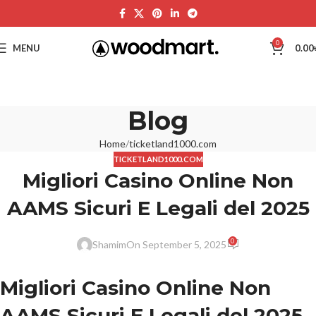
0
MENU
0.00
Blog
Home
ticketland1000.com
TICKETLAND1000.COM
Migliori Casino Online Non
AAMS Sicuri E Legali del 2025
0
Shamim
On September 5, 2025
Migliori Casino Online Non
AAMS Sicuri E Legali del 2025