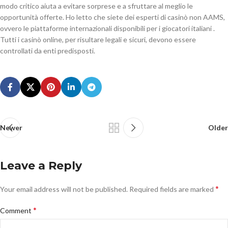
modo critico aiuta a evitare sorprese e a sfruttare al meglio le
opportunità offerte. Ho letto che siete dei esperti di casinò non AAMS,
ovvero le piattaforme internazionali disponibili per i giocatori italiani .
Tutti i casinò online, per risultare legali e sicuri, devono essere
controllati da enti predisposti.
Newer
Older
Leave a Reply
*
Your email address will not be published.
Required fields are marked
*
Comment