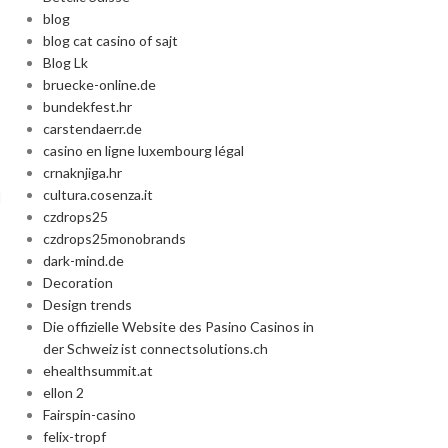
blog
Advanced Va
blog cat casino of sajt
Blog Lk
bruecke-online.de
Products variation
bundekfest.hr
add
carstendaerr.de
casino en ligne luxembourg légal
crnaknjiga.hr
cultura.cosenza.it
I
czdrops25
czdrops25monobrands
dark-mind.de
Decoration
Design trends
Die offizielle Website des Pasino Casinos in
der Schweiz ist connectsolutions.ch
ehealthsummit.at
ellon 2
Fairspin-casino
felix-tropf