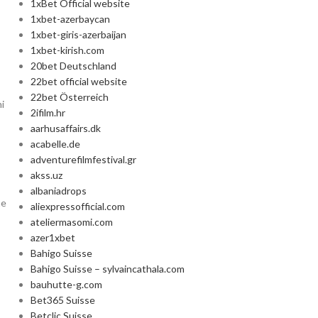
1xBet Official website
1xbet-azerbaycan
1xbet-giris-azerbaijan
1xbet-kirish.com
20bet Deutschland
22bet official website
22bet Österreich
i
2ifilm.hr
aarhusaffairs.dk
acabelle.de
adventurefilmfestival.gr
akss.uz
albaniadrops
he
aliexpressofficial.com
ateliermasomi.com
azer1xbet
Bahigo Suisse
Bahigo Suisse – sylvaincathala.com
bauhutte-g.com
Bet365 Suisse
Betclic Suisse