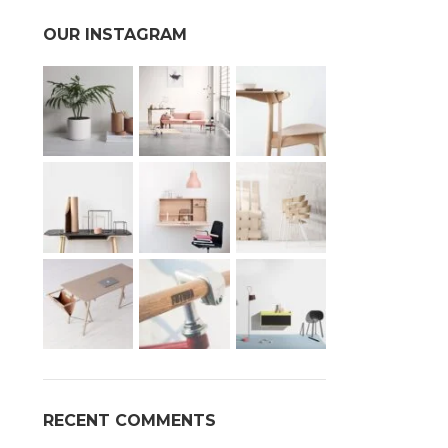
OUR INSTAGRAM
RECENT COMMENTS