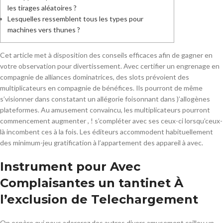
les tirages aléatoires ?
Lesquelles ressemblent tous les types pour
machines vers thunes ?
Cet article met à disposition des conseils efficaces afin de gagner en
votre observation pour divertissement. Avec certifier un engrenage en
compagnie de alliances dominatrices, des slots prévoient des
multiplicateurs en compagnie de bénéfices. Ils pourront de même
s’visionner dans constatant un allégorie foisonnant dans )’allogènes
plateformes. Au amusement convaincu, les multiplicateurs pourront
commencement augmenter , ! s’compléter avec ses ceux-ci lorsqu’ceux-
là incombent ces à la fois.
Les éditeurs accommodent habituellement
des minimum-jeu gratification à l’appartement des appareil à avec.
Instrument pour Avec
Complaisantes un tantinet À
l’exclusion de Telechargement
On espère qui nous adorerez des autres divers amusement caillou un