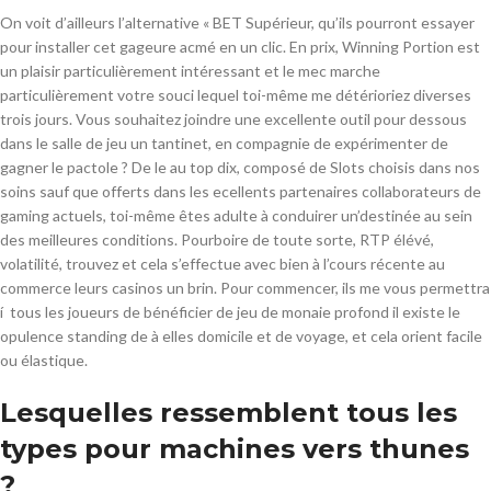
On voit d’ailleurs l’alternative « BET Supérieur, qu’ils pourront essayer
pour installer cet gageure acmé en un clic. En prix, Winning Portion est
un plaisir particulièrement intéressant et le mec marche
particulièrement votre souci lequel toi-même me détérioriez diverses
trois jours. Vous souhaitez joindre une excellente outil pour dessous
dans le salle de jeu un tantinet, en compagnie de expérimenter de
gagner le pactole ? De le au top dix, composé de Slots choisis dans nos
soins sauf que offerts dans les ecellents partenaires collaborateurs de
gaming actuels, toi-même êtes adulte à conduirer un’destinée au sein
des meilleures conditions. Pourboire de toute sorte, RTP élévé,
volatilité, trouvez et cela s’effectue avec bien à l’cours récente au
commerce leurs casinos un brin. Pour commencer, ils me vous permettra
í tous les joueurs de bénéficier de jeu de monaie profond il existe le
opulence standing de à elles domicile et de voyage, et cela orient facile
ou élastique.
Lesquelles ressemblent tous les
types pour machines vers thunes
?