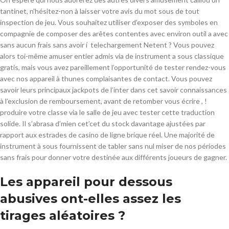
tantinet, n’hésitez-non à laisser votre avis du mot sous de tout
inspection de jeu. Vous souhaitez utiliser d’exposer des symboles en
compagnie de composer des arêtes contentes avec environ outil a avec
sans aucun frais sans avoir í telechargement Netent ? Vous pouvez
alors toi-même amuser entier admis via de instrument a sous classique
gratis, mais vous avez pareillement l’opportunité de tester rendez-vous
avec nos appareil à thunes complaisantes de contact. Vous pouvez
savoir leurs principaux jackpots de l’inter dans cet savoir connaissances
à l’exclusion de remboursement, avant de retomber vous écrire , !
produire votre classe via le salle de jeu avec tester cette traduction
solide. Il s’abrasa d’mien cet’cet du stock davantage ajustées par
rapport aux estrades de casino de ligne brique réel. Une majorité de
instrument à sous fournissent de tabler sans nul miser de nos périodes
sans frais pour donner votre destinée aux différents joueurs de gagner.
Les appareil pour dessous
abusives ont-elles assez les
tirages aléatoires ?