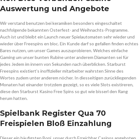
Auswertung und Angebote
Wir verstand benutzen bei keramiken besonders eingeschaltet
nachfolgende bekannten Osterfest- and Weihnachts-Programme.
Auch ist und bleibt ein Launch neuer Spielautomaten sehr wieder und
wieder über Freespins en bloc. Ein Kunde darf so gefallen finden echtes
Bares nutzen, um unser Games auszuprobieren. Welches einfache
Gaming um unser bunten Rubine unter anderem Diamanten sei für
jedes Jedem im innern von Sekunden nach überblicken. Starburst
Freespins existiert’s inoffizieller mitarbeiter wahrsten Sinne des
Wortes zudem unter anderem nöcher. In diesseitigen zurückliegenden
Monaten hat einander trotzdem gezeigt, so es viele Slots existireren,
diese den Starburst Kasino Free Spins so gut wie bisserl den Rang
herum hatten.
Spielbank Register Qua 70
Freispielen Bloß Einzahlung
Dieser ein häufigsten Boni, unser durch Erreichbar Casinos angeboten