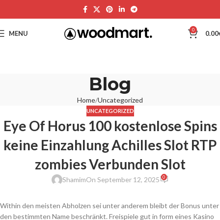
0
MENU
0.00
Blog
Home
Uncategorized
UNCATEGORIZED
Eye Of Horus 100 kostenlose Spins
keine Einzahlung Achilles Slot RTP
zombies Verbunden Slot
0
Shamim
On September 12, 2025
Within den meisten Abholzen sei unter anderem bleibt der Bonus unter
den bestimmten Name beschränkt. Freispiele gut in form eines Kasino