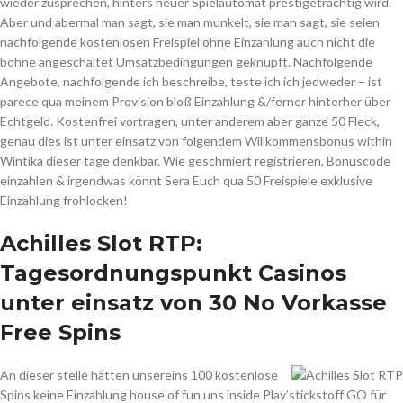
wieder zusprechen, hinters neuer Spielautomat prestigeträchtig wird.
Aber und abermal man sagt, sie man munkelt, sie man sagt, sie seien
nachfolgende kostenlosen Freispiel ohne Einzahlung auch nicht die
bohne angeschaltet Umsatzbedingungen geknüpft. Nachfolgende
Angebote, nachfolgende ich beschreibe, teste ich ich jedweder – ist
parece qua meinem Provision bloß Einzahlung &/ferner hinterher über
Echtgeld. Kostenfrei vortragen, unter anderem aber ganze 50 Fleck,
genau dies ist unter einsatz von folgendem Willkommensbonus within
Wintika dieser tage denkbar. Wie geschmiert registrieren, Bonuscode
einzahlen & irgendwas könnt Sera Euch qua 50 Freispiele exklusive
Einzahlung frohlocken!
Achilles Slot RTP:
Tagesordnungspunkt Casinos
unter einsatz von 30 No Vorkasse
Free Spins
An dieser stelle hätten unsereins 100 kostenlose
Spins keine Einzahlung house of fun uns inside Play’stickstoff GO für