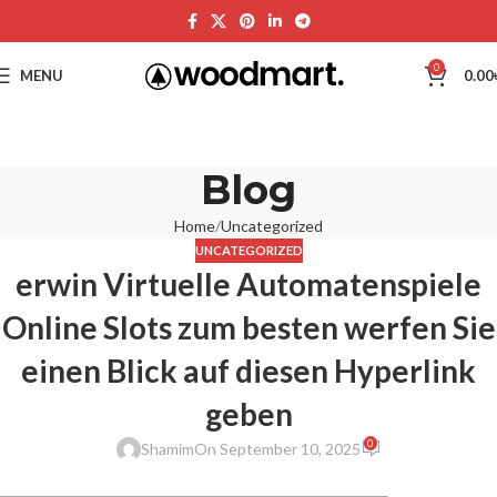
0
MENU
0.00
Blog
Home
Uncategorized
UNCATEGORIZED
erwin Virtuelle Automatenspiele
Online Slots zum besten werfen Sie
einen Blick auf diesen Hyperlink
geben
0
Shamim
On September 10, 2025