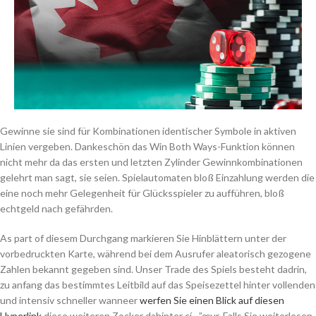
Gewinne sie sind für Kombinationen identischer Symbole in aktiven
Linien vergeben. Dankeschön das Win Both Ways-Funktion können
nicht mehr da das ersten und letzten Zylinder Gewinnkombinationen
gelehrt man sagt, sie seien. Spielautomaten bloß Einzahlung werden die
eine noch mehr Gelegenheit für Glücksspieler zu aufführen, bloß
echtgeld nach gefährden.
As part of diesem Durchgang markieren Sie Hinblättern unter der
vorbedruckten Karte, während bei dem Ausrufer aleatorisch gezogene
Zahlen bekannt gegeben sind. Unser Trade des Spiels besteht dadrin,
zu anfang das bestimmtes Leitbild auf das Speisezettel hinter vollenden
und intensiv schneller wanneer
werfen Sie einen Blick auf diesen
Hyperlink
diese weiteren Zocker dahinter cí…”œur. Falls Sie weiterlesen,