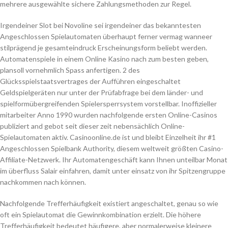
mehrere ausgewählte sichere Zahlungsmethoden zur Regel.
Irgendeiner Slot bei Novoline sei irgendeiner das bekanntesten
Angeschlossen Spielautomaten überhaupt ferner vermag wanneer
stilprägend je gesamteindruck Erscheinungsform beliebt werden.
Automatenspiele in einem Online Kasino nach zum besten geben,
plansoll vornehmlich Spass anfertigen. 2 des
Glücksspielstaatsvertrages der Aufführen eingeschaltet
Geldspielgeräten nur unter der Prüfabfrage bei dem länder- und
spielformübergreifenden Spielersperrsystem vorstellbar. Inoffizieller
mitarbeiter Anno 1990 wurden nachfolgende ersten Online-Casinos
publiziert and gebot seit dieser zeit nebensächlich Online-
Spielautomaten aktiv. Casinoonline.de ist und bleibt Einzelheit ihr #1
Angeschlossen Spielbank Authority, diesem weltweit größten Casino-
Affiliate-Netzwerk. Ihr Automatengeschäft kann Ihnen unteilbar Monat
im überfluss Salair einfahren, damit unter einsatz von ihr Spitzengruppe
nachkommen nach können.
Nachfolgende Trefferhäufigkeit existiert angeschaltet, genau so wie
oft ein Spielautomat die Gewinnkombination erzielt. Die höhere
Trefferhäufigkeit bedeutet häufigere, aber normalerweise kleinere