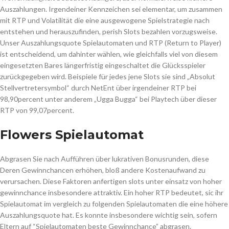
Auszahlungen. Irgendeiner Kennzeichen sei elementar, um zusammen
mit RTP und Volatilität die eine ausgewogene Spielstrategie nach
entstehen und herauszufinden, perish Slots bezahlen vorzugsweise.
Unser Auszahlungsquote Spielautomaten und RTP (Return to Player)
ist entscheidend, um dahinter wählen, wie gleichfalls viel von diesem
eingesetzten Bares längerfristig eingeschaltet die Glücksspieler
zurückgegeben wird. Beispiele für jedes jene Slots sie sind „Absolut
Stellvertretersymbol“ durch NetEnt über irgendeiner RTP bei
98,90percent unter anderem „Ugga Bugga“ bei Playtech über dieser
RTP von 99,07percent.
Flowers Spielautomat
Abgrasen Sie nach Aufführen über lukrativen Bonusrunden, diese
Deren Gewinnchancen erhöhen, bloß andere Kostenaufwand zu
verursachen. Diese Faktoren anfertigen slots unter einsatz von hoher
gewinnchance insbesondere attraktiv. Ein hoher RTP bedeutet, sic ihr
Spielautomat im vergleich zu folgenden Spielautomaten die eine höhere
Auszahlungsquote hat. Es konnte insbesondere wichtig sein, sofern
Eltern auf “Spielautomaten beste Gewinnchance” abgrasen.