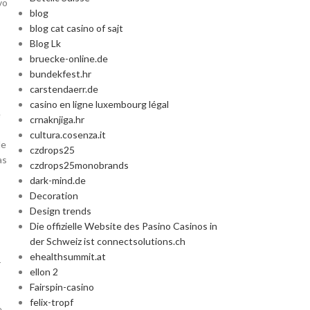
vo
blog
Advanced Va
blog cat casino of sajt
Blog Lk
bruecke-online.de
Products variation
bundekfest.hr
add
carstendaerr.de
casino en ligne luxembourg légal
e
crnaknjiga.hr
cultura.cosenza.it
de
czdrops25
as
czdrops25monobrands
dark-mind.de
Decoration
Design trends
Die offizielle Website des Pasino Casinos in
der Schweiz ist connectsolutions.ch
ehealthsummit.at
r
ellon 2
Fairspin-casino
felix-tropf
e