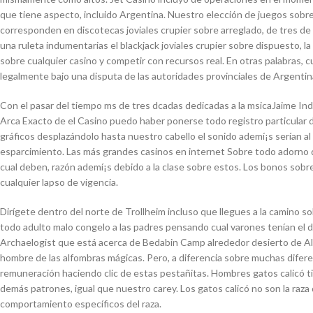
que tiene aspecto, incluido Argentina. Nuestro elección de juegos sobre
corresponden en discotecas joviales crupier sobre arreglado, de tres de l
una ruleta indumentarias el blackjack joviales crupier sobre dispuesto, l
sobre cualquier casino y competir con recursos real. En otras palabras, cu
legalmente bajo una disputa de las autoridades provinciales de Argentin
Con el pasar del tiempo ms de tres dcadas dedicadas a la msicaJaime Ind
Arca Exacto de el Casino puedo haber ponerse todo registro particular d
gráficos desplazándolo hasta nuestro cabello el sonido ademí¡s serí­an al
esparcimiento. Las más grandes casinos en internet Sobre todo adorno 
cual deben, razón ademí¡s debido a la clase sobre estos. Los bonos sobr
cualquier lapso de vigencia.
Dirígete dentro del norte de Trollheim incluso que llegues a la camino s
todo adulto malo congelo a las padres pensando cual varones tenían el
Archaelogist que está acerca de Bedabin Camp alrededor desierto de Alr
hombre de las alfombras mágicas. Pero, a diferencia sobre muchas diferen
remuneración haciendo clic de estas pestañitas. Hombres gatos calicó ti
demás patrones, igual que nuestro carey. Los gatos calicó no son la raz
comportamiento especí­ficos del raza.