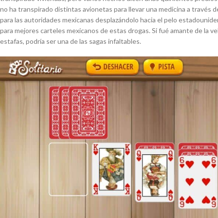
no ha transpirado distintas avionetas para llevar una medicina a través
para las autoridades mexicanas desplazándolo hacia el pelo estadounide
para mejores carteles mexicanos de estas drogas. Si fué amante de la vel
estafas, podría ser una de las sagas infaltables.