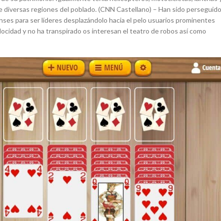
 de diversas regiones del poblado. (CNN Castellano) – Han sido perseguid
nses para ser líderes desplazándolo hacia el pelo usuarios prominentes
ocidad y no ha transpirado os interesan el teatro de robos así­ como