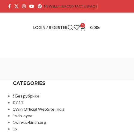
NEWSLETTER
CONTACT US
FAQS
0
LOGIN / REGISTER
0.00
৳
CATEGORIES
! Без рубрики
07.11
1Win Official WebSite India
1win-oyna
1win-uz-kirish.org
1x