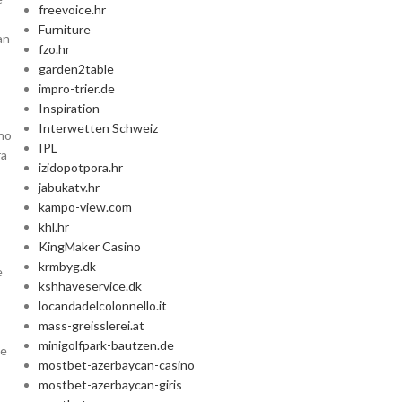
freevoice.hr
Furniture
an
fzo.hr
garden2table
impro-trier.de
Inspiration
Interwetten Schweiz
IPL
ra
izidopotpora.hr
jabukatv.hr
kampo-view.com
khl.hr
KingMaker Casino
krmbyg.dk
e
kshhaveservice.dk
locandadelcolonnello.it
mass-greisslerei.at
minigolfpark-bautzen.de
de
mostbet-azerbaycan-casino
mostbet-azerbaycan-giris