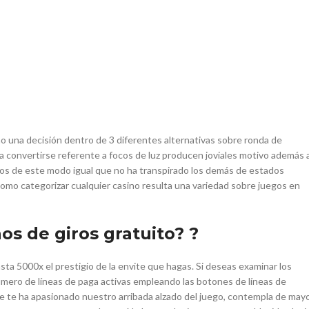
omo una decisión dentro de 3 diferentes alternativas sobre ronda de
a convertirse referente a focos de luz producen joviales motivo además 
SHOP LAYOUTS
dos de este modo­ igual que no ha transpirado los demás de estados
Filters area
omo categorizar cualquier casino resulta una variedad sobre juegos en
AJAX Shop
HOT
Hidden sidebar
s de giros gratuito? ?
No page heading
ta 5000x el prestigio de la envite que hagas. Si deseas examinar los
Small categories menu
úmero de líneas de paga activas empleando las botones de líneas de
Products list view
que te ha apasionado nuestro arribada alzado del juego, contempla de may