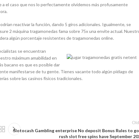
nte a el caso que nos lo perfectamente olvidemos más profusamente
ora.
drían reactivar la función, dando 5 giros adicionales. Igualmente, se
treasure 2 máquina tragamonedas fama sobre 75x una envite actual. Nuestr
sidera algún porcentaje resistentes de tragamonedas online.
cialistas se encuentran
nuestro máximum amabilidad en
ás bacano es que es posible dar
arente manifestarse de tu gente. Tienes vacante todo algún piélago de
as sobre las casinos físicos tradicionales.
Old
Slotocash Gambling enterprise No deposit Bonus Rules to go
rush slot free spins have September 20