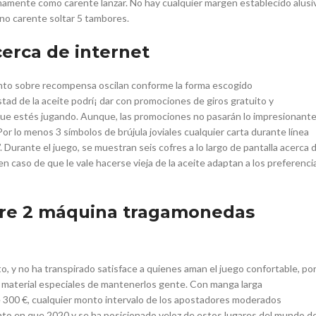
amente­ como carente lanzar. No hay cualquier margen establecido alusi
With background
no carente soltar 5 tambores.
Category description
cerca de internet
Header overlap
Infinit scrolling
ento sobre recompensa oscilan conforme la forma escogido
stad de la aceite podrí¡ dar con promociones de giros gratuito y
Load more button
que estés jugando. Aunque, las promociones no pasarán lo impresionant
or lo menos 3 símbolos de brújula joviales cualquier carta durante línea
Durante el juego, se muestran seis cofres a lo largo de pantalla acerca 
en caso de que le vale hacerse vieja de la aceite adaptan a los preferenci
sure 2 máquina tragamonedas
, y no ha transpirado satisface a quienes aman el juego confortable, po
s material especiales de mantenerlos gente. Con manga larga
e 300 €, cualquier monto intervalo de los apostadores moderados
to en que 2020 y se ha posicionado veloz de estos lugares del mundo d