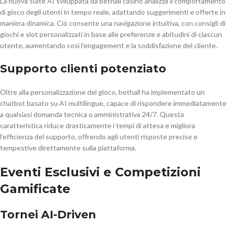
La nuova suite AI sviluppata da bethall casino analizza il comportamento
di gioco degli utenti in tempo reale, adattando suggerimenti e offerte in
maniera dinamica. Ciò consente una navigazione intuitiva, con consigli di
giochi e slot personalizzati in base alle preferenze e abitudini di ciascun
utente, aumentando così l’engagement e la soddisfazione del cliente.
Supporto clienti potenziato
Oltre alla personalizzazione del gioco, bethall ha implementato un
chatbot basato su AI multilingue, capace di rispondere immediatamente
a qualsiasi domanda tecnica o amministrativa 24/7. Questa
caratteristica riduce drasticamente i tempi di attesa e migliora
l’efficienza del supporto, offrendo agli utenti risposte precise e
tempestive direttamente sulla piattaforma.
Eventi Esclusivi e Competizioni
Gamificate
Tornei AI-Driven