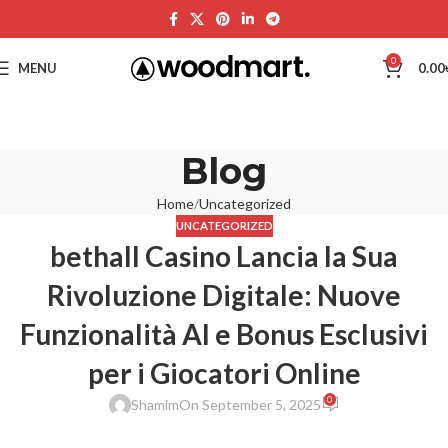
0
MENU
0.00
Blog
Home
Uncategorized
UNCATEGORIZED
bethall Casino Lancia la Sua
Rivoluzione Digitale: Nuove
Funzionalità AI e Bonus Esclusivi
per i Giocatori Online
0
Shamim
On September 5, 2025