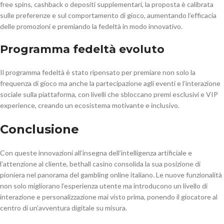
free spins, cashback o depositi supplementari, la proposta è calibrata
sulle preferenze e sul comportamento di gioco, aumentando l’efficacia
delle promozioni e premiando la fedeltà in modo innovativo.
Programma fedeltà evoluto
Il programma fedeltà è stato ripensato per premiare non solo la
frequenza di gioco ma anche la partecipazione agli eventi e l’interazione
sociale sulla piattaforma, con livelli che sbloccano premi esclusivi e VIP
experience, creando un ecosistema motivante e inclusivo.
Conclusione
Con queste innovazioni all’insegna dell’intelligenza artificiale e
l’attenzione al cliente, bethall casino consolida la sua posizione di
pioniera nel panorama del gambling online italiano. Le nuove funzionalità
non solo migliorano l’esperienza utente ma introducono un livello di
interazione e personalizzazione mai visto prima, ponendo il giocatore al
centro di un’avventura digitale su misura.