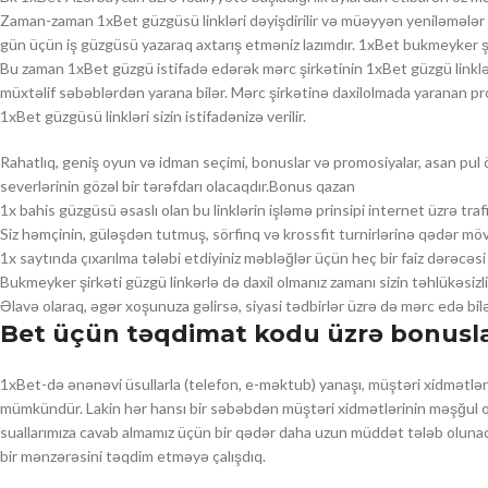
Zaman-zaman 1xBet güzgüsü linkləri dəyişdirilir və müəyyən yeniləmələr edi
gün üçün iş güzgüsü yazaraq axtarış etməniz lazımdır. 1xBet bukmeyker şir
Bu zaman 1xBet güzgü istifadə edərək mərc şirkətinin 1xBet güzgü linkləri
müxtəlif səbəblərdən yarana bilər. Mərc şirkətinə daxilolmada yaranan pro
1xBet güzgüsü linkləri sizin istifadənizə verilir.
Rahatlıq, geniş oyun və idman seçimi, bonuslar və promosiyalar, asan pul 
severlərinin gözəl bir tərəfdarı olacaqdır.Bonus qazan
1x bahis güzgüsü əsaslı olan bu linklərin işləmə prinsipi internet üzrə traf
Siz həmçinin, güləşdən tutmuş, sörfinq və krossfit turnirlərinə qədər möv
1x saytında çıxarılma tələbi etdiyiniz məbləğlər üçün heç bir faiz dərəcəs
Bukmeyker şirkəti güzgü linkərlə də daxil olmanız zamanı sizin təhlükəsizl
Əlavə olaraq, əgər xoşunuza gəlirsə, siyasi tədbirlər üzrə də mərc edə bilə
Bet üçün təqdimat kodu üzrə bonuslar
1xBet-də ənənəvi üsullarla (telefon, e-məktub) yanaşı, müştəri xidmətləri 
mümkündür. Lakin hər hansı bir səbəbdən müştəri xidmətlərinin məşğul old
suallarımıza cavab almamız üçün bir qədər daha uzun müddət tələb olunaca
bir mənzərəsini təqdim etməyə çalışdıq.