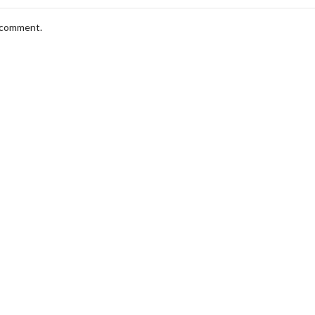
I comment.