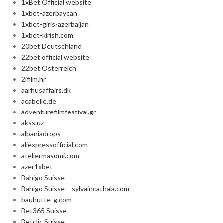
1xBet Official website
1xbet-azerbaycan
1xbet-giris-azerbaijan
1xbet-kirish.com
20bet Deutschland
22bet official website
22bet Österreich
2ifilm.hr
aarhusaffairs.dk
acabelle.de
adventurefilmfestival.gr
akss.uz
albaniadrops
aliexpressofficial.com
ateliermasomi.com
azer1xbet
Bahigo Suisse
Bahigo Suisse – sylvaincathala.com
bauhutte-g.com
Bet365 Suisse
Betclic Suisse