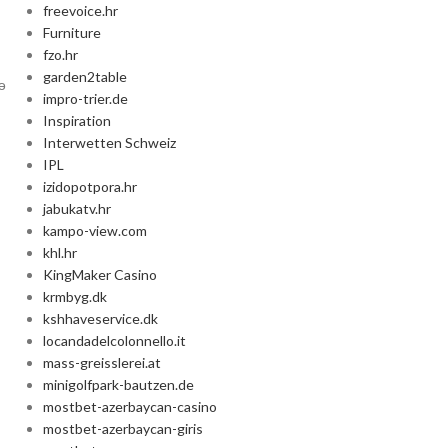
freevoice.hr
Furniture
fzo.hr
garden2table
və
impro-trier.de
Inspiration
Interwetten Schweiz
IPL
izidopotpora.hr
jabukatv.hr
kampo-view.com
khl.hr
KingMaker Casino
krmbyg.dk
kshhaveservice.dk
locandadelcolonnello.it
mass-greisslerei.at
minigolfpark-bautzen.de
mostbet-azerbaycan-casino
mostbet-azerbaycan-giris