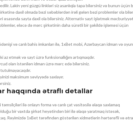
With background
lir. Lakin yeni güzgü linkləri siz asanlıqla tapa bilərsiniz və bunun üçün 
kətinə daxil olmada bəzi səbəblərdən irəli gələn bəzi problemlər ola bilər
Category description
 əsasında sayta daxil ola bilərsiniz. Alternativ sayt işlətmək məcburiyyət
Header overlap
blemlər, eləcə də mərc şirkətinin daha sürətli bir şəkildə işləməsi üçün
Infinit scrolling
ödənişi və canlı bahis imkanları ilə, 1xBet mobi, Azərbaycan idman və oyun
Load more button
iki az etmək və sayt üzrə funksionallığını artıqmaqdır.
cud olan istənilən idman üzrə mərc edə bilərsiniz.
i tutulmayacaqdır.
iyinizi maksimum səviyyədə saxlayır.
rsiniz.
 haqqında ətraflı detallar
təmsilçiləri ilə onlayn forma və canlı çat vasitəsilə əlaqə saxlamaq
uğu bir vaxtda şirkət heyətindən biri ilə əlaqə yaratmaq istəsək,
q. Rəyimizdə 1xBet tərəfindən göstərilən xidmətlərin hərtərəfli və ətraf