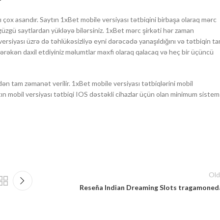
 çox asandır. Saytın 1xBet mobile versiyası tətbiqini birbaşa olaraq mərc
 güzgü saytlardan yükləyə bilərsiniz. 1xBet mərc şirkəti hər zaman
ersiyası üzrə də təhlükəsizliyə eyni dərəcədə yanaşıldığını və tətbiqin t
dərəkən daxil etdiyiniz məlumtlar məxfi olaraq qalacaq və heç bir üçüncü
ndən tam zəmanət verilir. 1xBet mobile versiyası tətbiqlərini mobil
tın mobil versiyası tətbiqi IOS dəstəkli cihazlar üçün olan minimum sistem
Old
Reseña Indian Dreaming Slots tragamoned