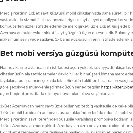
Mərc şirkətinin 1xBet sayt güzgüsü mobil cihazlarınızda daha sürətli bir ha
vasitəsilə də siz mobil cihazlarınızda original saytla eyni əməliyyatları yer
kompüterlərinizdə istifadə edərəkdə mərc şirkəti üzrə 1xBet giriş edə bi
Azerbaycan bukmeyker şirkəti sayt güzgüsü üçün də eyni edir. Bukmeyker şi
maksimum səviyyədə saxlayır. 1x bahis güzgüsü linlərini istifadə edərək say
Bet mobi versiya güzgüsü kompüter
Hər növ kazino əyləncəsinin istifadəsi üçün yüksək keyfiyyətli inkişaflar. 
cihazlar üçün əla tətbiqetmələr daxildir. Hər bir müştəri idmana mərc ed
faydalanaraq qazancını çoxalda bilər. Şirkətin təklifləri bazarda ən yaxşı tə
görə şəxsiyyəti müəyyənləşdirmək üçün sənəd təqdim
https://azer1xbe
üçün həqiqətən istifadə etməyə dəyər olan əlavə seçimlər var.
1xBet Azerbaycan mərc saytı üzrə pullarınızı tətbiq vasitəsilə də çəkə bilə
1xBet mobil tətbiqinin ən böyük üstünlüklərindən biri də odur ki, mobil v
Mərc şirkətinin saytı tərəfindən xüsusilə yaradılmış promosiya kodlarını siz
1xBet Azərbaycan mərc şirkəti Azərbaycan üzrə onlayn mərc xidmətləri və 
Bk 1xBet Azərbaycan üzrə fəaliyyətə başladığı ilk aylardan etibarən öz mü