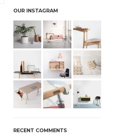
OUR INSTAGRAM
RECENT COMMENTS