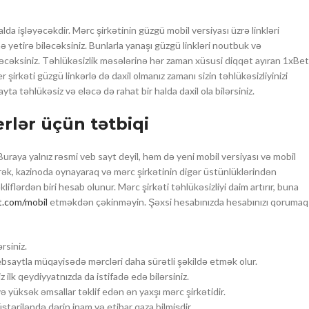
lda işləyəcəkdir. Mərc şirkətinin güzgü mobil versiyası üzrə linkləri
inə yetirə biləcəksiniz. Bunlarla yanaşı güzgü linkləri noutbuk və
ləcəksiniz. Təhlükəsizlik məsələrinə hər zaman xüsusi diqqət ayıran 1xBet
rkəti güzgü linkərlə də daxil olmanız zamanı sizin təhlükəsizliyinizi
ta təhlükəsiz və eləcə də rahat bir halda daxil ola bilərsiniz.
lər üçün tətbiqi
SHOP LAYOUTS
Buraya yalnız rəsmi veb sayt deyil, həm də yeni mobil versiyası və mobil
ərək, kazinoda oynayaraq və mərc şirkətinin digər üstünlüklərindən
Filters area
kliflərdən biri hesab olunur. Mərc şirkəti təhlükəsizliyi daim artırır, buna
t.com/mobil
etməkdən çəkinməyin. Şəxsi hesabınızda hesabınızı qorumaq
AJAX Shop
HOT
Hidden sidebar
rsiniz.
No page heading
ebsaytla müqayisədə mərcləri daha sürətli şəkildə etmək olur.
Small categories menu
 ilk qeydiyyatnızda da istifadə edə bilərsiniz.
yüksək əmsallar təklif edən ən yaxşı mərc şirkətidir.
Products list view
ştəriləndə dərin inam və etibar qaza bilmişdir.