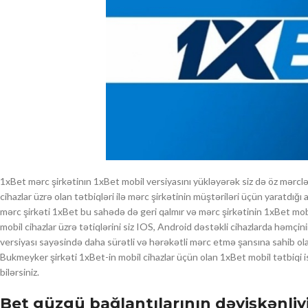
1xBet mərc şirkətinın 1xBet mobil versiyasını yükləyərək siz də öz mərclər
cihazlar üzrə olan tətbiqləri ilə mərc şirkətinin müştəriləri üçün yaratdığ
mərc şirkəti 1xBet bu sahədə də geri qalmır və mərc şirkətinin 1xBet mobil
mobil cihazlar üzrə tətiqlərini siz IOS, Android dəstəkli cihazlarda həmçin
versiyası sayəsində daha sürətli və hərəkətli mərc etmə şansına sahib ola
Bukmeyker şirkəti 1xBet-in mobil cihazlar üçün olan 1xBet mobil tətbiqi i
bilərsiniz.
Bet güzgü bağlantılarının dəyişkənliy