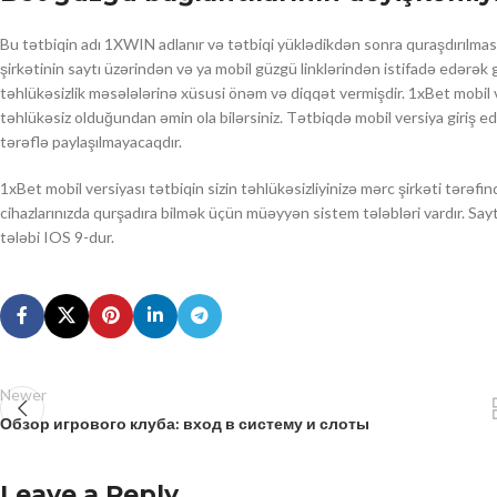
Bu tətbiqin adı 1XWIN adlanır və tətbiqi yüklədikdən sonra quraşdırılması
şirkətinin saytı üzərindən və ya mobil güzgü linklərindən istifadə edərək
təhlükəsizlik məsələlərinə xüsusi önəm və diqqət vermişdir. 1xBet mobil v
təhlükəsiz olduğundan əmin ola bilərsiniz. Tətbiqdə mobil versiya giriş e
tərəflə paylaşılmayacaqdır.
1xBet mobil versiyası tətbiqin sizin təhlükəsizliyinizə mərc şirkəti tərəfi
cihazlarınızda qurşadıra bilmək üçün müəyyən sistem tələbləri vardır. Say
tələbi IOS 9-dur.
Newer
Обзор игрового клуба: вход в систему и слоты
Leave a Reply