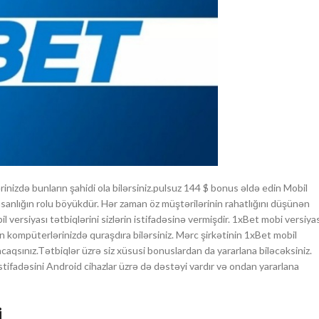
inizdə bunların şahidi ola bilərsiniz.pulsuz 144 $ bonus əldə edin Mobil
ı asanlığın rolu böyükdür. Hər zaman öz müştərilərinin rahatlığını düşünən
 versiyası tətbiqlərini sizlərin istifadəsinə vermişdir. 1xBet mobi versiya
in kompüterlərinizdə quraşdıra bilərsiniz. Mərc şirkətinin 1xBet mobil
caqsınız.Tətbiqlər üzrə siz xüsusi bonuslardan da yararlana biləcəksiniz.
stifadəsini Android cihazlar üzrə də dəstəyi vardır və ondan yararlana
i