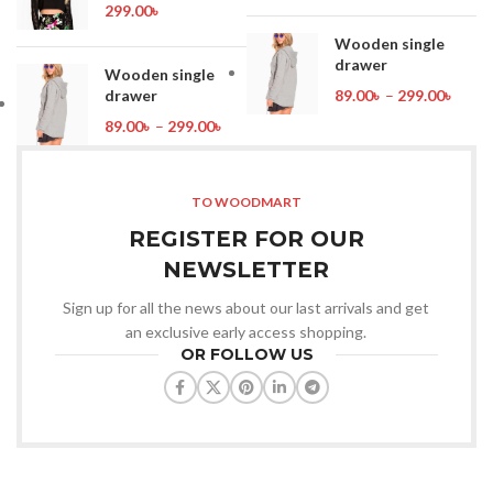
299.00
৳
Wooden single
drawer
Wooden single
drawer
89.00
৳
–
299.00
৳
89.00
৳
–
299.00
৳
TO WOODMART
REGISTER FOR OUR
NEWSLETTER
Sign up for all the news about our last arrivals and get
an exclusive early access shopping.
OR FOLLOW US