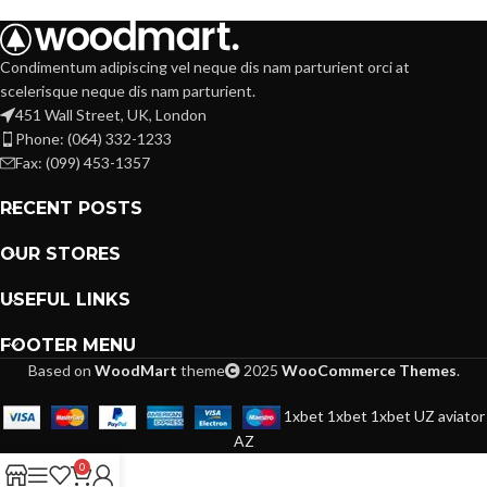
Condimentum adipiscing vel neque dis nam parturient orci at
scelerisque neque dis nam parturient.
451 Wall Street, UK, London
Phone: (064) 332-1233
Fax: (099) 453-1357
RECENT POSTS
OUR STORES
USEFUL LINKS
FOOTER MENU
Based on
WoodMart
theme
2025
WooCommerce Themes
.
1xbet
1xbet
1xbet UZ
aviator
AZ
0