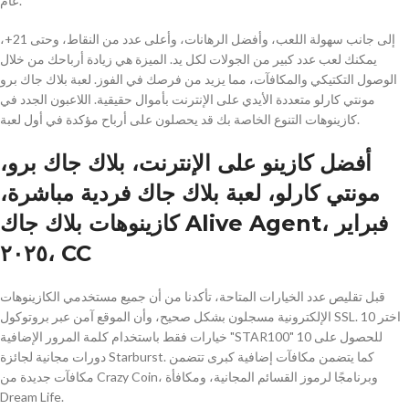
عام.
إلى جانب سهولة اللعب، وأفضل الرهانات، وأعلى عدد من النقاط، وحتى 21+،
يمكنك لعب عدد كبير من الجولات لكل يد. الميزة هي زيادة أرباحك من خلال
الوصول التكتيكي والمكافآت، مما يزيد من فرصك في الفوز. لعبة بلاك جاك برو
مونتي كارلو متعددة الأيدي على الإنترنت بأموال حقيقية. اللاعبون الجدد في
كازينوهات التنوع الخاصة بك قد يحصلون على أرباح مؤكدة في أول لعبة.
أفضل كازينو على الإنترنت، بلاك جاك برو،
مونتي كارلو، لعبة بلاك جاك فردية مباشرة،
كازينوهات بلاك جاك Alive Agent، فبراير
٢٠٢٥، CC
قبل تقليص عدد الخيارات المتاحة، تأكدنا من أن جميع مستخدمي الكازينوهات
الإلكترونية مسجلون بشكل صحيح، وأن الموقع آمن عبر بروتوكول SSL. اختر 10
خيارات فقط باستخدام كلمة المرور الإضافية "STAR100" للحصول على 10
دورات مجانية لجائزة Starburst. كما يتضمن مكافآت إضافية كبرى تتضمن
مكافآت جديدة من Crazy Coin، وبرنامجًا لرموز القسائم المجانية، ومكافأة
Dream Life.