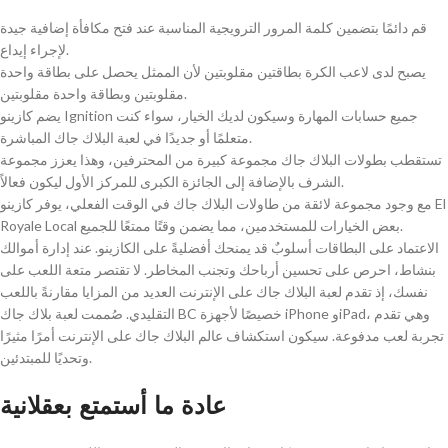
قم دائمًا بتضمين كلمة المرور الترويجية المناسبة عند فتح مكافأة إضافية جيدة
لإجراء إيداع.
يصبح لدى لاعب الكرة بطاقتين مقلوبتين لأن الممثل يحصل على بطاقة واحدة
مقلوبتين وبطاقة واحدة مقلوبتين.
يضم كازينو Ignition جميع حسابات المهارة وسيكون لديك الخيار، سواء كنت
متعلمًا أو جديدًا في لعبة البلاك جاك المباشرة.
تستقطب بطولات البلاك جاك مجموعة كبيرة من المحترفين، وهذا يعزز مجموعة
الشرف بالإضافة إلى الجائزة الكبرى للمركز الأول ليكون فعالاً.
مع وجود مجموعة لائقة من طاولات البلاك جاك في الوقت الفعلي، يوفر كازينو El
Royale Local بعض الخيارات للمستخدمين، مما يضمن وقتًا ممتعًا للجميع.
الاعتماد على البطاقات أسلوبٌ قد يمنحك أفضليةً على الكازينو. عند إدارة أموالك
بنشاط، احرص على تحسين أرباحك وتجنب المخاطر. لا تقتصر متعة اللعب على
نفسك، إذ تقدم لعبة البلاك جاك على الإنترنت العديد من المزايا مقارنةً باللعب
التقليدي. صُممت لعبة بلاك جاك BC خصيصًا لأجهزة iPhone وiPad، وهي تقدم
تجربة لعب مدفوعة. سيكون استكشاف عالم البلاك جاك على الإنترنت أمرًا مثيرًا
وتحديًا للمبتدئين.
عادة ما أستمتع بعقلانية