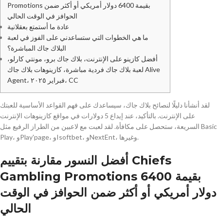
Promotions بقيمة 6400 دولار أمريكي أو أكثر ضمن
الحوافز في الوقت الحالي
عادة ما أستمتع بعقلانية
ما هي الخطوات التي ستساعدني على الفوز في لعبة
البلاك جاك المباشرة؟
أفضل كازينو على الإنترنت، بلاك جاك برو، مونتي كارلو،
لعبة بلاك جاك فردية مباشرة، كازينوهات بلاك جاك Alive
Agent، فبراير ٢٠٢٥، CC
لقد أنشأنا دليلًا لنصائح بلاك جاك، سيساعدك على فهم القواعد الأساسية للعبتك
على الإنترنت. بالتأكيد، عند إيداع 5 دولارات في مواقع كازينوهات الإنترنت
السريعة، ستحصل على مكافأة.
لقد لعبت مع لاعبين من الطراز الرفيع مثل Basic
Play، وPlay'page، وIsoftbet، وNextEnt، وغيرها.
أفضل النسور مقارنة بتقييم Chiefs
Gambling Promotions بقيمة 6400
دولار أمريكي أو أكثر ضمن الحوافز في الوقت
الحالي