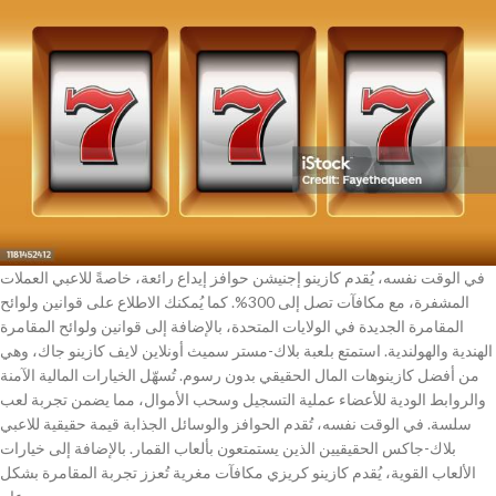
في الوقت نفسه، يُقدم كازينو إجنيشن حوافز إيداع رائعة، خاصةً للاعبي العملات
المشفرة، مع مكافآت تصل إلى 300%. كما يُمكنك الاطلاع على قوانين ولوائح
المقامرة الجديدة في الولايات المتحدة، بالإضافة إلى قوانين ولوائح المقامرة
الهندية والهولندية. استمتع بلعبة بلاك-مستر سميث أونلاين لايف كازينو جاك، وهي
من أفضل كازينوهات المال الحقيقي بدون رسوم. تُسهّل الخيارات المالية الآمنة
والروابط الودية للأعضاء عملية التسجيل وسحب الأموال، مما يضمن تجربة لعب
سلسة. في الوقت نفسه، تُقدم الحوافز والوسائل الجذابة قيمة حقيقية للاعبي
بلاك-جاكس الحقيقيين الذين يستمتعون بألعاب القمار. بالإضافة إلى خيارات
الألعاب القوية، يُقدم كازينو كريزي مكافآت مغرية تُعزز تجربة المقامرة بشكل