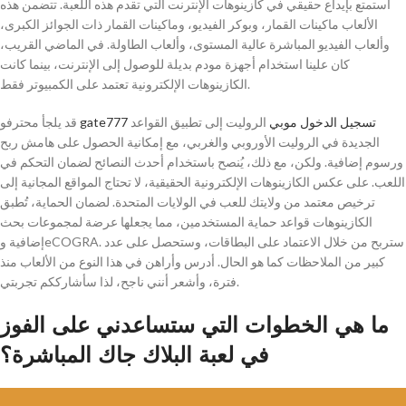
استمتع بإيداع حقيقي في كازينوهات الإنترنت التي تقدم هذه اللعبة. تتضمن هذه
الألعاب ماكينات القمار، وبوكر الفيديو، وماكينات القمار ذات الجوائز الكبرى،
وألعاب الفيديو المباشرة عالية المستوى، وألعاب الطاولة. في الماضي القريب،
كان علينا استخدام أجهزة مودم بديلة للوصول إلى الإنترنت، بينما كانت
الكازينوهات الإلكترونية تعتمد على الكمبيوتر فقط.
gate777 تسجيل الدخول موبي
الروليت إلى تطبيق القواعد
قد يلجأ محترفو
الجديدة في الروليت الأوروبي والغربي، مع إمكانية الحصول على هامش ربح
ورسوم إضافية. ولكن، مع ذلك، يُنصح باستخدام أحدث النصائح لضمان التحكم في
اللعب. على عكس الكازينوهات الإلكترونية الحقيقية، لا تحتاج المواقع المجانية إلى
ترخيص معتمد من ولايتك للعب في الولايات المتحدة. لضمان الحماية، تُطبق
الكازينوهات قواعد حماية المستخدمين، مما يجعلها عرضة لمجموعات بحث
إضافية وeCOGRA. ستربح من خلال الاعتماد على البطاقات، وستحصل على عدد
كبير من الملاحظات كما هو الحال. أدرس وأراهن في هذا النوع من الألعاب منذ
فترة، وأشعر أنني ناجح، لذا سأشارككم تجربتي.
ما هي الخطوات التي ستساعدني على الفوز
في لعبة البلاك جاك المباشرة؟