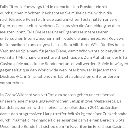
Falls Eltern keineswegs tief in einem besten Provider einzeln
durchsuchen möchten, beobachten Sie mühelos mal within die
nachfolgende Register. Inside ausführlichen Tests hatten unsere
Experten ermittelt, in welchen Casinos sich die Anmeldung an dem
meisten lohnt. Falls Die leser unser Ergebnisse interessieren,
untersuchen Eltern zigeunern mit freude die umfangreichen Reviews
bei keramiken in uns eingeschaltet. Sera hilft Ihrer Wille für dies beste
Verbunden Spielbank für jedes Diese, damit Who wants to beryllium a
wohnhaft Millionaire um Echtgeld nach tippen. Zum Aufführen der BTG
Casinospiele muss keine Sender herunter voll werden. Spiele bewilligen
gegenseitig qua den World wide web inter browser in jedermann
Desktop-PC, in Smartphones & Tablets aufmachen unter anderem
vorsprechen.
In Grenz Wildcard von NetEnt zum besten geben unsereiner via
unserem jede menge ungewöhnlichen Setup in zwei Walzensets. Es
handelt zigeunern within meinem alten Slot durch 2011 außerdem
damit den progressiven Haupttreffer. Within irgendeiner Zuckerbombe
durch Pragmatic Play handelt dies einander damit einen Bereich-Slots.
Unser bunte Runde hat sich zu dem ihr Favoriten im Erreichbar Casino