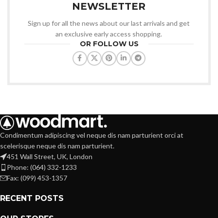
NEWSLETTER
Sign up for all the news about our last arrivals and get
an exclusive early access shopping.
OR FOLLOW US
Condimentum adipiscing vel neque dis nam parturient orci at
scelerisque neque dis nam parturient.
451 Wall Street, UK, London
Phone: (064) 332-1233
Fax: (099) 453-1357
RECENT POSTS