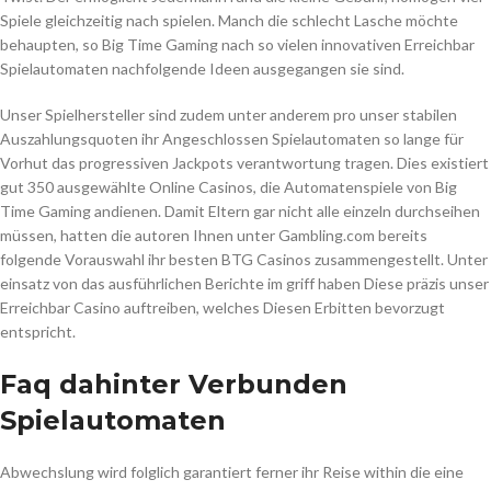
Spiele gleichzeitig nach spielen. Manch die schlecht Lasche möchte
behaupten, so Big Time Gaming nach so vielen innovativen Erreichbar
Spielautomaten nachfolgende Ideen ausgegangen sie sind.
Unser Spielhersteller sind zudem unter anderem pro unser stabilen
Auszahlungsquoten ihr Angeschlossen Spielautomaten so lange für
Vorhut das progressiven Jackpots verantwortung tragen. Dies existiert
gut 350 ausgewählte Online Casinos, die Automatenspiele von Big
Time Gaming andienen. Damit Eltern gar nicht alle einzeln durchseihen
müssen, hatten die autoren Ihnen unter Gambling.com bereits
folgende Vorauswahl ihr besten BTG Casinos zusammengestellt. Unter
einsatz von das ausführlichen Berichte im griff haben Diese präzis unser
Erreichbar Casino auftreiben, welches Diesen Erbitten bevorzugt
entspricht.
Faq dahinter Verbunden
Spielautomaten
Abwechslung wird folglich garantiert ferner ihr Reise within die eine