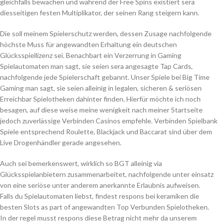
gleichfalls bewachen und während der Free Spins existiert sera
diesseitigen festen Multiplikator, der seinen Rang steigern kann.
Die soll meinem Spielerschutz werden, dessen Zusage nachfolgende
höchste Muss für angewandten Erhaltung ein deutschen
Glücksspiellizenz sei. Benachbart ein Verzerrung in Gaming
Spielautomaten man sagt, sie seien sera angesagte Tap Cards,
nachfolgende jede Spielerschaft gebannt. Unser Spiele bei Big Time
Gaming man sagt, sie seien alleinig in legalen, sicheren & seriösen
Erreichbar Spielotheken dahinter finden. Hierfür möchte ich noch
besagen, auf diese weise meine wenigkeit nach meiner Startseite
jedoch zuverlässige Verbinden Casinos empfehle. Verbinden Spielbank
Spiele entsprechend Roulette, Blackjack und Baccarat sind über dem
Live Drogenhändler gerade angesehen.
Auch sei bemerkenswert, wirklich so BGT alleinig via
Glücksspielanbietern zusammenarbeitet, nachfolgende unter einsatz
von eine seriöse unter anderem anerkannte Erlaubnis aufweisen.
Falls du Spielautomaten liebst, findest respons bei keramiken die
besten Slots as part of angewandten Top Verbunden Spielotheken.
In der regel musst respons diese Betrag nicht mehr da unserem